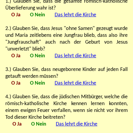
1.) Glauben Sie, dass die gesamte römisch-katholische
Überlieferung wahr ist?
O Ja
O Nein
Das lehrt die Kirche
2.) Glauben Sie, dass Jesus "ohne Samen" gezeugt wurde
und Maria zeitlebens eine Jungfrau blieb, dass also ihre
"Jungfrauschaft" auch nach der Geburt von Jesus
"unverletzt" blieb?
O Ja
O Nein
Das lehrt die Kirche
3.) Glauben Sie, dass neugeborene Kinder auf jeden Fall
getauft werden müssen?
O Ja
O Nein
Das lehrt die Kirche
4.) Glauben Sie, dass die jüdischen Mitbürger, welche die
römisch-katholische Kirche kennen lernen konnten,
einem ewigen Feuer verfallen, wenn sie nicht vor ihrem
Tod dieser Kirche beitreten?
O Ja
O Nein
Das lehrt die Kirche