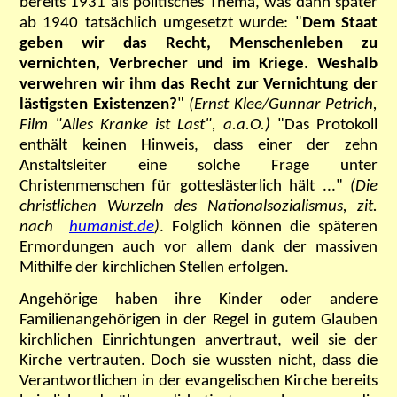
bereits 1931 als politisches Thema, was dann später
ab 1940 tatsächlich umgesetzt wurde: "
Dem Staat
geben wir das Recht, Menschenleben zu
vernichten, Verbrecher und im Kriege
.
Weshalb
verwehren wir ihm das Recht zur Vernichtung der
lästigsten Existenzen?
"
(Ernst Klee/Gunnar Petrich,
Film "Alles Kranke ist Last", a.a.O.)
"Das Protokoll
enthält keinen Hinweis, dass einer der zehn
Anstaltsleiter eine solche Frage unter
Christenmenschen für gotteslästerlich hält ..."
(Die
christlichen Wurzeln des Nationalsozialismus, zit.
nach
humanist.de
)
. Folglich können die späteren
Ermordungen auch vor allem dank der massiven
Mithilfe der kirchlichen Stellen erfolgen.
Angehörige haben ihre Kinder oder andere
Familienangehörigen in der Regel in gutem Glauben
kirchlichen Einrichtungen anvertraut, weil sie der
Kirche vertrauten. Doch sie wussten nicht, dass die
Verantwortlichen in der evangelischen Kirche bereits