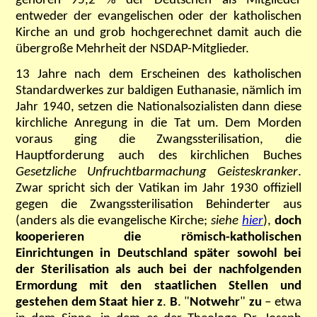
gehören 95,2 % der Deutschen als Mitglieder
entweder der evangelischen oder der katholischen
Kirche an und grob hochgerechnet damit auch die
übergroße Mehrheit der NSDAP-Mitglieder.
13 Jahre nach dem Erscheinen des katholischen
Standardwerkes zur baldigen Euthanasie, nämlich im
Jahr 1940, setzen die Nationalsozialisten dann diese
kirchliche Anregung in die Tat um. Dem Morden
voraus ging die Zwangssterilisation, die
Hauptforderung auch des kirchlichen Buches
Gesetzliche Unfruchtbarmachung Geisteskranker
.
Zwar spricht sich der Vatikan im Jahr 1930 offiziell
gegen die Zwangssterilisation Behinderter aus
(anders als die evangelische Kirche;
siehe
hier
),
doch
kooperieren die römisch-katholischen
Einrichtungen in Deutschland später sowohl bei
der Sterilisation als auch bei der nachfolgenden
Ermordung mit den staatlichen Stellen und
gestehen dem Staat hier z
.
B
.
"
Notwehr
"
zu
–
etwa