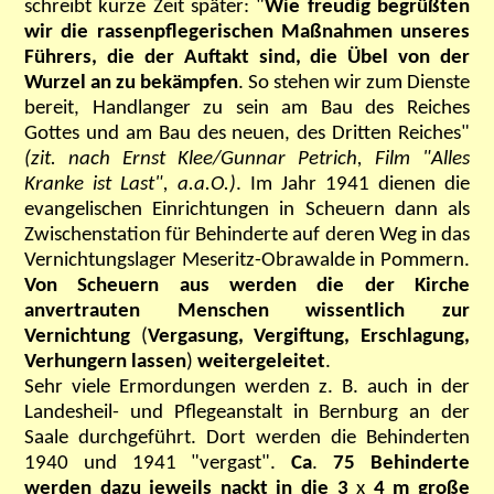
schreibt kurze Zeit später: "
Wie freudig begrüßten
wir die rassenpflegerischen Maßnahmen unseres
Führers, die der Auftakt sind, die Übel von der
Wurzel an zu bekämpfen
. So stehen wir zum Dienste
bereit, Handlanger zu sein am Bau des Reiches
Gottes und am Bau des neuen, des Dritten Reiches"
(zit. nach Ernst Klee/Gunnar Petrich, Film "Alles
Kranke ist Last", a.a.O.)
. Im Jahr 1941 dienen die
evangelischen Einrichtungen in Scheuern dann als
Zwischenstation für Behinderte auf deren Weg in das
Vernichtungslager Meseritz-Obrawalde in Pommern.
Von Scheuern aus werden die der Kirche
anvertrauten Menschen wissentlich zur
Vernichtung
(
Vergasung, Vergiftung, Erschlagung,
Verhungern lassen
)
weitergeleitet
.
Sehr viele Ermordungen werden z. B. auch in der
Landesheil- und Pflegeanstalt in Bernburg an der
Saale durchgeführt. Dort werden die Behinderten
1940 und 1941 "vergast".
Ca
.
75 Behinderte
werden dazu jeweils nackt in die 3
x
4 m große