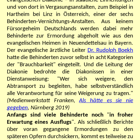
evangelischen Diakonie – in staatliche Einrichtungen
und von dort in Vergasungsanstalten, zum Beispiel in
Hartheim bei Linz in Österreich, einer der sechs
Behinderten-Vernichtungs-Anstalten. Aus keinem
Fürsorgeheim Deutschlands werden dabei mehr
Behinderte zur Ermordung abgeholt wie aus den
evangelischen Heimen in Neuendettelsau in Bayern.
Der evangelische ärztliche Leiter
Dr. Rudolph Boekh
hatte die Behinderten zuvor selbst in acht Kategorien
der "Brauchbarkeit" eingeteilt. Und die Leitung der
Diakonie bedrohte die Diakonissen in einer
Dienstanweisung: "Wer sich weigere, den
Abtransport zu begleiten, habe selbstverständlich
alle Verantwortung für seine Weigerung zu tragen."
(Medienwerkstatt Franken,
Als hätte es sie nie
gegeben
,
Nürnberg 2019)
Anfangs sind viele Behinderte noch
"
in froher
Erwartung eines Ausflugs
". Als schließlich Berichte
über voran gegangene Ermordungen zu den
späteren Opfern durchsickern, kommt es teilweise zu