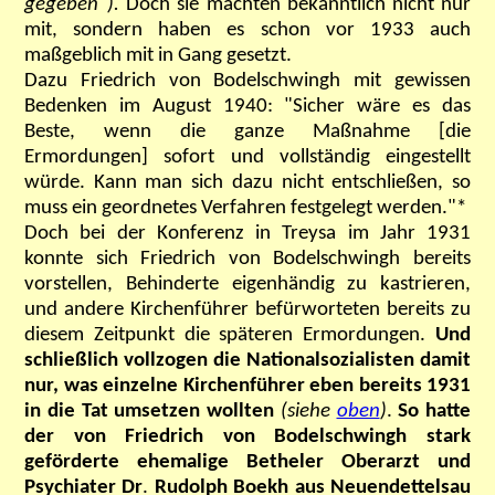
gegeben").
Doch sie machten bekanntlich nicht nur
mit, sondern haben es schon vor 1933 auch
maßgeblich mit in Gang gesetzt.
Dazu
Friedrich von Bodelschwingh mit gewissen
Bedenken im August 1940: "Sicher wäre es das
Beste, wenn die ganze Maßnahme [die
Ermordungen] sofort und vollständig eingestellt
würde. Kann man sich dazu nicht entschließen, so
muss ein geordnetes Verfahren festgelegt werden."*
Doch bei der Konferenz in Treysa im Jahr 1931
konnte sich Friedrich von Bodelschwingh bereits
vorstellen, Behinderte eigenhändig zu kastrieren,
und andere Kirchenführer befürworteten bereits zu
diesem Zeitpunkt die späteren Ermordungen.
Und
schließlich vollzogen die Nationalsozialisten damit
nur, was einzelne Kirchenführer eben bereits 1931
in die Tat umsetzen wollten
(siehe
oben
)
.
So hatte
der von Friedrich von Bodelschwingh stark
geförderte ehemalige Betheler Oberarzt und
Psychiater Dr
.
Rudolph Boekh aus Neuendettelsau