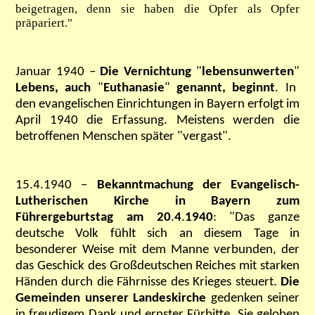
beigetragen, denn sie haben die Opfer als Opfer
präpariert."
Januar 1940 –
Die Vernichtung
"
lebensunwerten
"
Lebens, auch
"
Euthanasie
"
genannt, beginnt
. In
den evangelischen Einrichtungen in Bayern erfolgt im
April 1940 die Erfassung. Meistens werden die
betroffenen Menschen später "vergast".
15.4.1940 –
Bekanntmachung der Evangelisch-
Lutherischen Kirche in Bayern zum
Führergeburtstag am 20
.
4
.
1940
:
"Das ganze
deutsche Volk fühlt sich an diesem Tage in
besonderer Weise mit dem Manne verbunden, der
das Geschick des Großdeutschen Reiches mit starken
Händen durch die Fährnisse des Krieges steuert.
Die
Gemeinden unserer Landeskirche
gedenken seiner
in freudigem Dank und ernster Fürbitte. Sie geloben