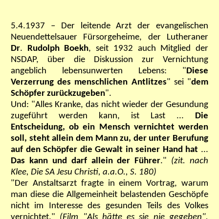
5.4.1937 – Der leitende Arzt der evangelischen
Neuendettelsauer Fürsorgeheime, der Lutheraner
Dr
.
Rudolph Boekh
, seit 1932 auch Mitglied der
NSDAP, über die Diskussion zur Vernichtung
angeblich lebensunwerten Lebens: "
Diese
Verzerrung des menschlichen Antlitzes
"
sei
"
dem
Schöpfer zurückzugeben
".
Und: "
Alles Kranke,
das nicht wieder de
r Gesundung
zugeführt
werden kann, ist Last ...
Die
Entscheidung, ob ein Mensch vernichtet werden
soll, steht allein dem Mann zu, der unter Berufung
auf den Schöpfer die Gewalt in seiner Hand hat
...
Das kann und darf allein der Führer
."
(zit. nach
Klee, Die SA Jesu Christi, a.a.O., S. 180)
"Der Anstaltsarzt fragte in einem Vortrag, warum
man diese die Allgemeinheit belastenden Geschöpfe
nicht im Interesse des gesunden Teils des Volkes
vernichtet."
(Film "Als hätte es sie nie gegeben",