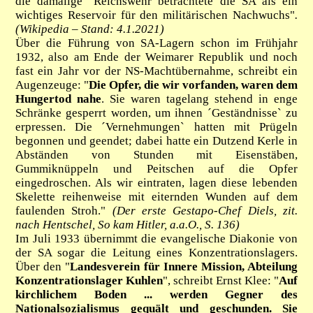
die damalige
"
Reichswehr betrachtete die SA als ein
wichtiges Reservoir für den militärischen Nachwuchs"
.
(Wikipedia – Stand: 4.1.2021)
Über die Führung von SA-Lagern schon im Frühjahr
1932, also am Ende der Weimarer Republik und noch
fast ein Jahr vor der NS-Machtübernahme, schreibt ein
Augenzeuge: "
Die Opfer, die wir vorfanden, waren dem
Hungertod nahe
. Sie waren tagelang stehend in enge
Schränke gesperrt worden, um ihnen ´Geständnisse` zu
erpressen. Die ´Vernehmungen` hatten mit Prügeln
begonnen und geendet; dabei hatte ein Dutzend Kerle in
Abständen von Stunden mit Eisenstäben,
Gummiknüppeln und Peitschen auf die Opfer
eingedroschen. Als wir eintraten, lagen diese lebenden
Skelette reihenweise mit eiternden Wunden auf dem
faulenden Stroh."
(Der erste Gestapo-Chef Diels, zit.
nach Hentschel, So kam Hitler, a.a.O., S. 136)
Im Juli 1933 übernimmt die evangelische Diakonie von
der SA sogar die Leitung eines Konzentrationslagers.
Über den "
Landesverein für Innere Mission, Abteilung
Konzentrationslager Kuhlen
", schreibt Ernst Klee:
"
Auf
kirchlichem Boden ... werden Gegner des
Nationalsozialismus gequält und geschunden. Sie