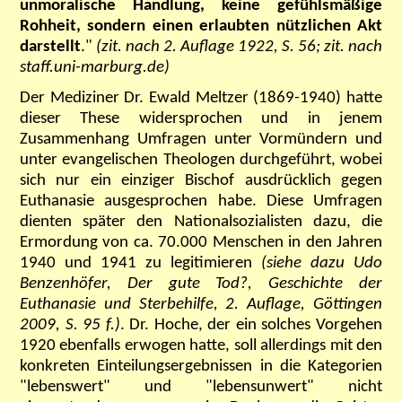
unmoralische Handlung, keine gefühlsmäßige
Rohheit, sondern einen erlaubten nützlichen Akt
darstellt
."
(zit. nach 2. Auflage 1922, S. 56; zit. nach
staff.uni-marburg.de)
Der Mediziner Dr. Ewald Meltzer (1869-1940) hatte
dieser These widersprochen und in jenem
Zusammenhang Umfragen unter Vormündern und
unter evangelischen Theologen durchgeführt, wobei
sich nur ein einziger Bischof ausdrücklich gegen
Euthanasie ausgesprochen habe. Diese Umfragen
dienten später den Nationalsozialisten dazu, die
Ermordung von ca. 70.000 Menschen in den Jahren
1940 und 1941 zu legitimieren
(siehe dazu Udo
Benzenhöfer, Der gute Tod?, Geschichte der
Euthanasie und Sterbehilfe, 2. Auflage, Göttingen
2009, S. 95 f.)
. Dr. Hoche, der ein solches Vorgehen
1920 ebenfalls erwogen hatte, soll allerdings mit den
konkreten Einteilungsergebnissen in die Kategorien
"lebenswert" und "lebensunwert" nicht