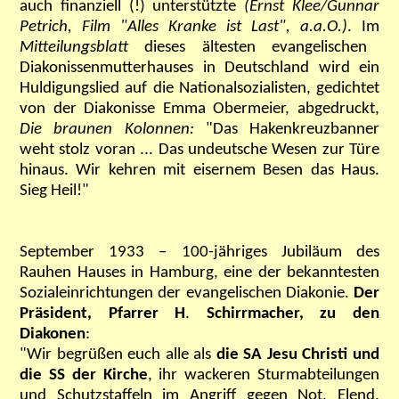
auch finanziell (!) unterstützte
(Ernst Klee/Gunnar
Petrich, Film "Alles Kranke ist Last", a.a.O.)
.
Im
Mitteilungsblatt
dieses ältesten evangelischen
Diakonissenmutterhauses in Deutschland wird ein
Huldigungslied auf die Nationalsozialisten, gedichtet
von der Diakonisse Emma Obermeier, abgedruckt,
Die braunen Kolonnen:
"Das Hakenkreuzbanner
weht stolz voran ... Das undeutsche Wesen zur Türe
hinaus. Wir kehren mit eisernem Besen das Haus.
Sieg Heil!"
September 1933 – 100-jähriges Jubiläum des
Rauhen Hauses in Hamburg, eine der bekanntesten
Sozialeinrichtungen der evangelischen Diakonie.
Der
Präsident, Pfarrer H
.
Schirrmacher, zu den
Diakonen
:
"Wir begrüßen euch alle als
die SA Jesu Christi und
die SS der Kirche
, ihr wackeren Sturmabteilungen
und Schutzstaffeln im Angriff gegen Not, Elend,