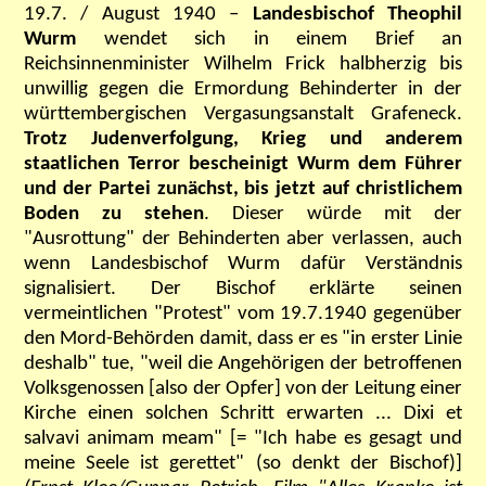
19.7. / August 1940 –
Landesbischof Theophil
Wurm
wendet sich in einem Brief an
Reichsinnenminister Wilhelm Frick halbherzig bis
unwillig gegen die Ermordung Behinderter in der
württembergischen Vergasungsanstalt Grafeneck.
Trotz Judenverfolgung, Krieg und anderem
staatlichen Terror bescheinigt Wurm dem Führer
und der Partei zunächst, bis jetzt auf christlichem
Boden zu stehen
. Dieser würde mit der
"Ausrottung" der Behinderten aber verlassen, auch
wenn
Landesbischof Wurm dafür Verständnis
signalisiert. Der Bischof erklärte seinen
vermeintlichen "Protest" vom 19.7.1940 gegenüber
den Mord-Behörden damit,
dass er es "in erster Linie
deshalb" tue, "weil die Angehörigen der betroffenen
Volksgenossen [also der Opfer] von der Leitung einer
Kirche einen solchen Schritt erwarten ... Dixi et
salvavi animam meam" [= "Ich habe es gesagt und
meine Seele ist gerettet" (so denkt der Bischof)]