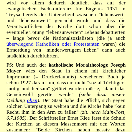
wird vor allem dadurch deutlich, dass auf der
evangelischen Fachkonferenz für Eugenik 1931 in
Treysa bereits der Unterscheid zwischen "lebenswert"
und "lebensunwert" gemacht wurde und dass die
Verantwortlichen der Kirche dort schon über die
eventuelle Tötung "lebensunwerten" Lebens debattierten
– lange bevor die Nationalsozialisten (die ja auch
überwiegend Katholiken oder Protestanten
waren) die
Ermordung von "minderwertigem Leben" dann auch
tatsächlich durchführten.
PS
: Und auch der
katholische Moraltheologe Joseph
Mayer
wies den Staat in einem mit kirchlicher
Imprimatur (= Druckerlaubnis) versehenen Buch ja
schon 1927 darauf hin, dass ein nicht "sozial Tüchtiger"
"nötig und heilsam" getötet werden müsse, "damit das
Gemeinwohl gerettet werde"
(siehe dazu unsere
Meldung
oben
)
. Der Staat habe die Pflicht, sich gegen
solchen Untergang zu wehren und die Kirche habe "kein
Recht, ihm in den Arm zu fallen"
(zit
.
nach Main-Post
,
6.7.1985)
. Der Schriftsteller Ernst Klee fasst die Schuld
der Kirchen an diesem Massenmord mit den Worten
zusammen: "Beide Kirchen haben massiv dazu