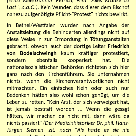
(Ernst Klee/Gunnar Petrich, Film "Alles Kranke ist
Last", a.a.O.)
. Kein Wunder, dass dieser dem Bischof
nahezu aufgenötigte Pflicht-"Protest" nichts bewirkt.
In Bethel/Westfalen wurden nach Angabe der
Anstaltsleitung die Behinderten allerdings nicht auf
diese Weise in zur Ermordung in Tötungsanstalten
gebracht, obwohl auch der dortige Leiter
Friedrich
von Bodelschwingh
kaum kräftiger protestiert,
sondern ebenfalls kooperiert hat. Die
nationalsozialistischen Behörden richteten sich hier
ganz nach den Kirchenführern. Sie unternahmen
nichts, wenn die Kirchenverantwortlichen nicht
mitmachten. Ein einfaches Nein oder auch nur
Bedenken hätten also wohl schon genügt, um die
Leben zu retten.
"Kein Arzt, der sich verweigert hat,
ist jemals bestraft worden ... Wenn die gesagt
hätten, wir machen da nicht mit, dann wäre da
nichts passiert
"
(Der Medizinhistoriker Dr. phil. Hans-
Jürgen Siemen, zit. nach "Als hätte es sie nie