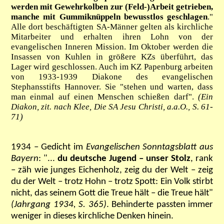
werden mit Gewehrkolben zur (Feld-)Arbeit getrieben,
manche mit Gummiknüppeln bewusstlos geschlagen
.
"
Alle dort beschäftigten SA-Männer gelten als kirchliche
Mitarbeiter und erhalten ihren Lohn von der
evangelischen Inneren Mission. Im Oktober werden die
Insassen von Kuhlen in größere KZs überführt, das
Lager wird geschlossen. Auch im KZ Papenburg arbeiten
von 1933-1939 Diakone des evangelischen
Stephansstifts Hannover. Sie "stehen und warten, dass
man einmal auf einen Menschen schießen darf".
(Ein
Diakon, zit. nach Klee, Die SA Jesu Christi, a.a.O., S. 61-
71)
1934 – Gedicht im
Evangelischen Sonntagsblatt aus
Bayern
: "...
du deutsche Jugend – unser Stolz
, rank
– zäh wie junges Eichenholz, zeig du der Welt – zeig
du der Welt – trotz Hohn – trotz Spott: Ein Volk stirbt
nicht, das seinem Gott die Treue hält – die Treue hält"
(Jahrgang 1934, S. 365)
. Behinderte passten immer
weniger in dieses kirchliche Denken hinein.