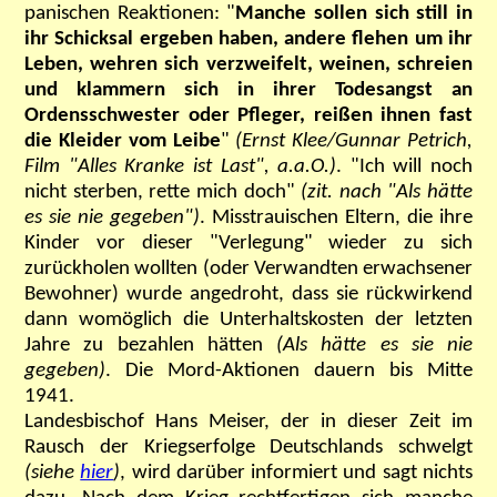
panischen Reaktionen: "
Manche sollen sich still in
ihr Schicksal ergeben haben, andere flehen um ihr
Leben, wehren sich verzweifelt, weinen, schreien
und klammern sich in ihrer Todesangst an
Ordensschwester oder Pfleger, reißen ihnen fast
die Kleider vom Leibe
"
(Ernst Klee/Gunnar Petrich,
Film "Alles Kranke ist Last", a.a.O.)
. "Ich will noch
nicht sterben, rette mich doch"
(zit. nach "Als hätte
es sie nie gegeben")
. Misstrauischen Eltern, die ihre
Kinder vor dieser "Verlegung" wieder zu sich
zurückholen wollten (oder Verwandten erwachsener
Bewohner) wurde angedroht, dass sie rückwirkend
dann womöglich die Unterhaltskosten der letzten
Jahre zu bezahlen hätten
(Als hätte es sie nie
gegeben)
. Die Mord-Aktionen dauern bis Mitte
1941.
Landesbischof
Hans
Meiser, der in dieser Zeit im
Rausch der Kriegserfolge Deutschlands schwelgt
(siehe
hier
)
, wird darüber informiert und sagt nichts