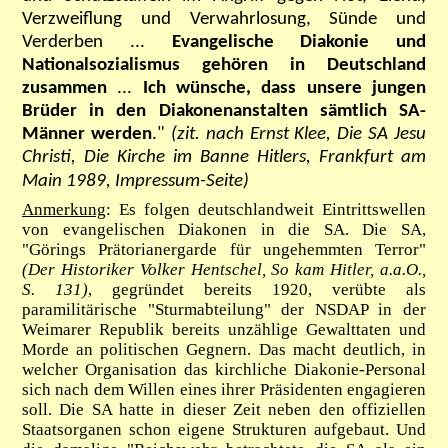
Verzweiflung und Verwahrlosung, Sünde und
Verderben ...
Evangelische Diakonie und
Nationalsozialismus gehören in Deutschland
zusammen
...
Ich wünsche, dass unsere jungen
Brüder in den Diakonenanstalten sämtlich SA-
Männer werden
."
(zit. nach Ernst Klee, Die SA Jesu
Christi, Die Kirche im Banne Hitlers, Frankfurt am
Main 1989, Impressum-Seite)
Anmerkung
: Es folgen deutschlandweit Eintrittswellen
von evangelischen Diakonen in die SA. Die SA,
"Görings Prätorianergarde für ungehemmten Terror"
(Der Historiker Volker Hentschel, So kam Hitler, a.a.O.,
S. 131)
, gegründet bereits 1920, verübte als
paramilitärische "Sturmabteilung" der NSDAP in der
Weimarer Republik bereits unzählige Gewalttaten und
Morde an politischen Gegnern. Das macht deutlich, in
welcher Organisation das kirchliche Diakonie-Personal
sich nach dem Willen eines ihrer Präsidenten engagieren
soll. Die SA hatte in dieser Zeit neben den offiziellen
Staatsorganen schon eigene Strukturen aufgebaut. Und