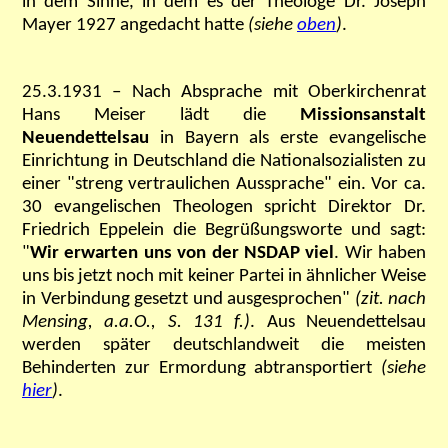
in dem Sinne, in dem es der Theologe Dr. Joseph
Mayer 1927 angedacht hatte
(siehe
oben
)
.
25.3.1931 – Nach Absprache mit Oberkirchenrat
Hans Meiser lädt die
Missionsanstalt
Neuendettelsau
in Bayern als erste evangelische
Einrichtung in Deutschland die Nationalsozialisten zu
einer "streng vertraulichen Aussprache" ein. Vor ca.
30 evangelischen Theologen spricht Direktor Dr.
Friedrich Eppelein die Begrüßungsworte und sagt:
"
Wir erwarten uns von der NSDAP viel
. Wir haben
uns bis jetzt noch mit keiner Partei in ähnlicher Weise
in Verbindung gesetzt und ausgesprochen"
(zit. nach
Mensing, a.a.O., S. 131 f.)
. Aus Neuendettelsau
werden später deutschlandweit die meisten
Behinderten zur Ermordung abtransportiert
(siehe
hier
)
.