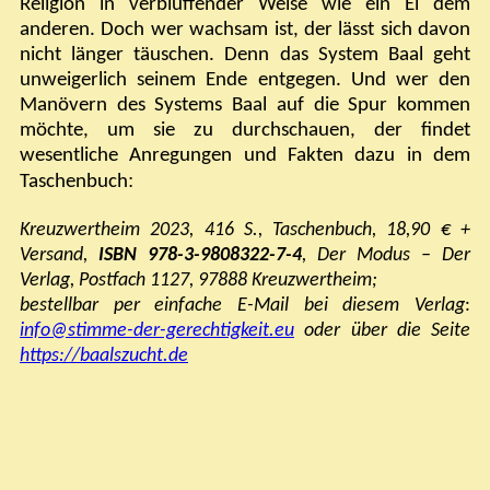
Religion in verblüffender Weise wie ein Ei dem
anderen. Doch wer wachsam ist, der lässt sich davon
nicht länger täuschen. Denn das System Baal geht
unweigerlich seinem Ende entgegen. Und wer den
Manövern des Systems Baal auf die Spur kommen
möchte, um sie zu durchschauen, der findet
wesentliche Anregungen und Fakten dazu in dem
:
Taschenbuch
Kreuzwertheim 2023, 416 S., Taschenbuch, 18,90 € +
Versand,
ISBN
978-3-9808322-7-4
, Der Modus – Der
Verlag, Postfach 1127, 97888 Kreuzwertheim;
bestellbar p
er einfache E-Mail bei diesem Verlag
:
info@stimme-der-gerechtigkeit.eu
oder über die Seite
https://baalszucht.de