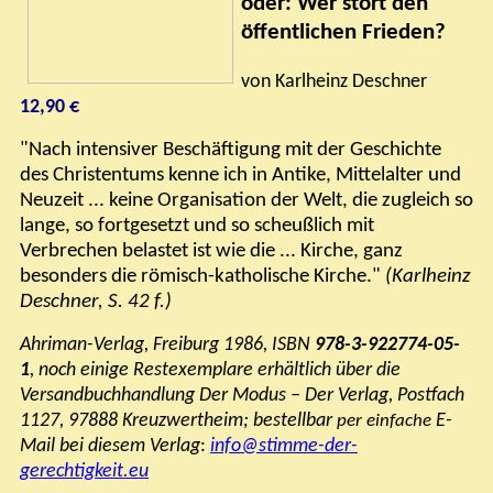
oder
:
Wer stört den
öffentlichen Frieden?
von Karlheinz Deschner
12,90 €
"Nach intensiver Beschäftigung mit der Geschichte
des Christentums kenne ich in Antike, Mittelalter und
Neuzeit ... keine Organisation der Welt, die zugleich so
lange, so fortgesetzt und so scheußlich mit
Verbrechen belastet ist wie die ... Kirche, ganz
besonders die römisch-katholische Kirche."
(Karlheinz
Deschner, S. 42 f.)
Ahriman-Verlag, Freiburg 1986, ISBN
978-3-922774-05-
1
, noch einige Restexemplare erhältlich über die
Versandbuchhandlung
Der Modus – Der Verlag,
Postfach
1127, 97888 Kreuzwertheim; bestellbar
E-
p
er einfache
Mail bei diesem Verlag
:
info@stimme-der-
gerechtigkeit.eu