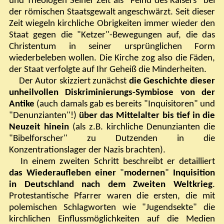
und Theologen Seiner Zeit als "Feind des Kaisers" bei
der römischen Staatsgewalt angeschwärzt. Seit dieser
Zeit wiegeln kirchliche Obrigkeiten immer wieder den
Staat gegen die "Ketzer"-Bewegungen auf, die das
Christentum in seiner ursprünglichen Form
wiederbeleben wollen. Die Kirche zog also die Fäden,
der Staat verfolgte auf Ihr Geheiß die Minderheiten.
Der Autor skizziert zunächst
die Geschichte dieser
unheilvollen Diskriminierungs-Symbiose von der
Antike
(auch damals gab es bereits "Inquisitoren" und
"Denunzianten"!)
über das Mittelalter bis tief in die
Neuzeit hinein
(als z.B. kirchliche Denunzianten die
"Bibelforscher" zu Dutzenden in die
Konzentrationslager der Nazis brachten).
In einem zweiten Schritt beschreibt er detailliert
das Wiederaufleben einer
"
modernen
"
Inquisition
in Deutschland nach dem Zweiten Weltkrieg
.
Protestantische Pfarrer waren die ersten, die mit
polemischen Schlagworten wie "Jugendsekte" die
kirchlichen Einflussmöglichkeiten auf die Medien