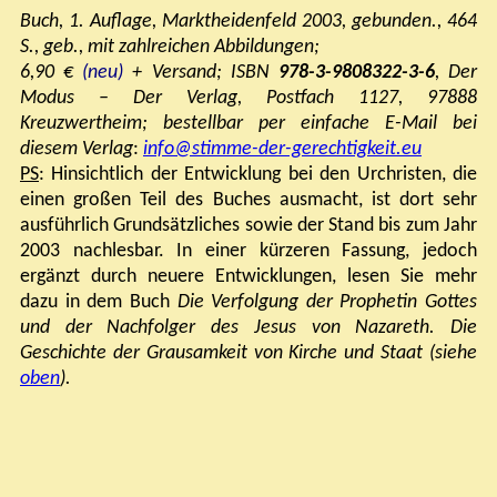
Buch, 1. Auflage, Marktheidenfeld 2003, gebunden., 464
S., geb., mit zahlreichen Abbildungen;
6,90 €
(neu)
+ Versand; ISBN
978-3-9808322-3-6
,
Der
Modus – Der Verlag, Postfach 1127, 97888
Kreuzwertheim;
bestellbar p
er einfache E-Mail bei
diesem Verlag
:
info@stimme-der-gerechtigkeit.eu
PS
: Hinsichtlich der Entwicklung bei den Urchristen, die
einen großen Teil des Buches ausmacht, ist dort sehr
ausführlich Grundsätzliches sowie der Stand bis zum Jahr
2003 nachlesbar. In einer kürzeren Fassung, jedoch
ergänzt durch neuere Entwicklungen, lesen Sie mehr
dazu in dem Buch
Die Verfolgung der Prophetin Gottes
und der Nachfolger des Jesus von Nazareth. Die
Geschichte der Grausamkeit von Kirche und Staat
(siehe
oben
).