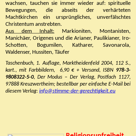
wachsen, tauchen sie immer wieder auf: spirituelle
Bewegungen, die abseits der verhärteten
Machtkirchen ein ursprüngliches, unverfälschtes
Christentum anstrebten.
Aus dem Inhalt:
Markioniten, Montanisten,
Manichäer, Origenes und die Arianer, Paulikianer, Iro-
Schotten, Bogumilen, Katharer, Savonarola,
Waldenser, Hussiten, Täufer
Taschenbuch, 1. Auflage, Marktheidenfeld 2004, 112 S.,
kart., mit Farbbildern, 6,90 € + Versand, ISBN
978-3-
9808322-5-0
,
Der Modus – Der Verlag, Postfach 1127,
97888 Kreuzwertheim;
bestellbar p
er einfache E-Mail bei
diesem Verlag
:
info@stimme-der-gerechtigkeit.eu