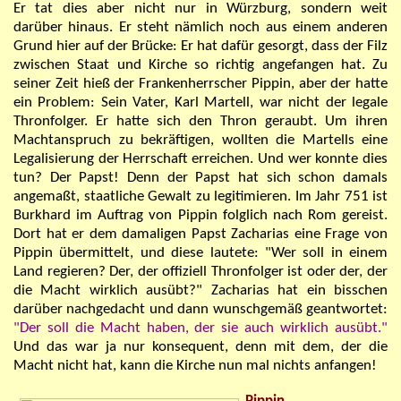
Er tat dies aber nicht nur in Würzburg, sondern weit
darüber hinaus. Er steht nämlich noch aus einem anderen
Grund hier auf der Brücke: Er hat dafür gesorgt, dass der Filz
zwischen Staat und Kirche so richtig angefangen hat. Zu
seiner Zeit hieß der Frankenherrscher Pippin, aber der hatte
ein Problem: Sein Vater, Karl Martell, war nicht der legale
Thronfolger. Er hatte sich den Thron geraubt. Um ihren
Machtanspruch zu bekräftigen, wollten die Martells eine
Legalisierung der Herrschaft erreichen. Und wer konnte dies
tun? Der Papst! Denn der Papst hat sich schon damals
angemaßt, staatliche Gewalt zu legitimieren. Im Jahr 751 ist
Burkhard im Auftrag von Pippin
folglich
nach Rom gereist.
Dort hat er dem damaligen Papst Zacharias eine Frage von
Pippin übermittelt, und diese lautete: "Wer soll in einem
Land regieren? Der, der offiziell Thronfolger ist oder der, der
die Macht wirklich ausübt?" Zacharias hat ein bisschen
darüber nachgedacht und dann wunschgemäß geantwortet:
"Der soll die Macht haben, der sie auch wirklich ausübt
."
Und das war ja nur konsequent, denn mit dem, der die
Macht nicht hat, kann die Kirche nun mal nichts anfangen!