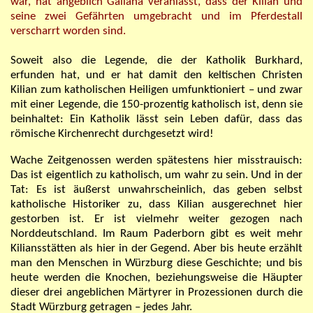
war, hat angeblich Gailana veranlasst, dass der Kilian und
seine zwei Gefährten umgebracht und im Pferdestall
verscharrt worden sind.
Soweit also die Legende, die der Katholik Burkhard,
erfunden hat, und er hat damit den keltischen Christen
Kilian zum katholischen Heiligen
umfunktioniert
– und zwar
mit einer Legende, die 150-prozentig katholisch ist, denn sie
beinhaltet: Ein Katholik lässt sein Leben dafür, dass das
römische Kirchenrecht durchgesetzt wird!
Wache Zeitgenossen werden spätestens hier misstrauisch:
Das ist eigentlich zu katholisch, um wahr zu sein. Und in der
Tat: Es ist äußerst unwahrscheinlich, das geben selbst
katholische Historiker zu, dass Kilian ausgerechnet hier
gestorben ist. Er ist vielmehr weiter
gezogen nach
Norddeutschland. Im Raum Paderborn gibt es weit mehr
Kiliansstätten als hier in der Gegend. Aber bis heute erzählt
man den Menschen in Würzburg diese Geschichte; und bis
heute werden die Knochen, beziehungsweise die Häupter
dieser drei angeblichen Märtyrer in Prozessionen durch die
Stadt Würzburg getragen – jedes Jahr.