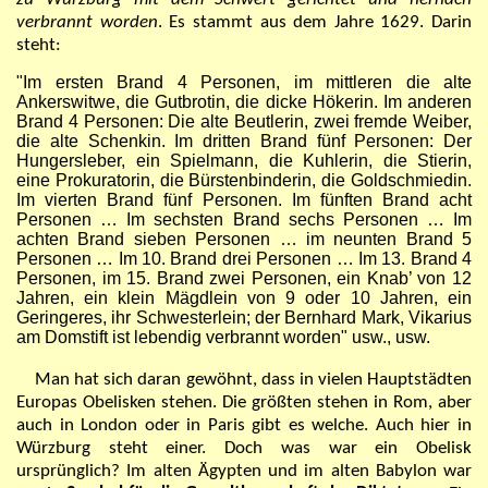
verbrannt worden
. Es stammt aus dem Jahre 1629. Darin
steht:
"Im ersten Brand 4 Personen, im mittleren die alte
Ankerswitwe, die Gutbrotin, die dicke Hökerin. Im anderen
Brand 4 Personen: Die alte Beutlerin, zwei fremde Weiber,
die alte Schenkin. Im dritten Brand fünf Personen: Der
Hungersleber, ein Spielmann, die Kuhlerin, die Stierin,
eine Prokuratorin, die Bürstenbinderin, die Goldschmiedin.
Im vierten Brand fünf Personen. Im fünften Brand acht
Personen … Im sechsten Brand sechs Personen … Im
achten Brand sieben Personen … im neunten Brand 5
Personen … Im 10. Brand drei Personen … Im 13. Brand 4
Personen, im 15. Brand zwei Personen, ein Knab’ von 12
Jahren, ein klein Mägdlein von 9 oder 10 Jahren, ein
Geringeres, ihr Schwesterlein; der Bernhard Mark, Vikarius
am Domstift ist lebendig verbrannt worden"
usw., usw.
Man hat sich daran gewöhnt, dass in vielen Hauptstädten
Europas Obelisken stehen. Die größten stehen in Rom, aber
auch in London oder in Paris gibt es welche. Auch hier in
Würzburg steht einer. Doch was war ein Obelisk
ursprünglich? Im alten Ägypten und im alten Babylon war