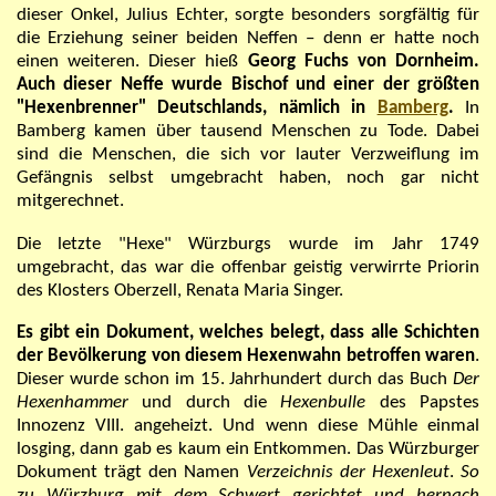
dieser Onkel, Julius Echter, sorgte besonders sorgfältig für
die Erziehung seiner beiden Neffen – denn er hatte noch
einen weiteren. Dieser hieß
Georg Fuchs von Dornheim.
Auch dieser Neffe wurde Bischof und einer der größten
"
Hexenbrenner
"
Deutschlands, nämlich in
Bamberg
.
In
Bamberg kamen über tausend Menschen zu Tode. Dabei
sind die Menschen, die sich vor lauter Verzweiflung im
Gefängnis selbst umgebracht haben, noch gar nicht
mitgerechnet.
Die letzte
"
Hexe
"
Würzburgs wurde im Jahr 1749
umgebracht, das war die offenbar geistig verwirrte Priorin
des Klosters Oberzell, Renata Maria Singer.
Es gibt ein Dokument, welches belegt, dass alle Schichten
der Bevölkerung von diesem Hexenwahn betroffen waren
.
Dieser wurde schon im 15. Jahrhundert durch das Buch
Der
Hexenhammer
und durch die
Hexenbulle
des Papstes
Innozenz VIII. angeheizt. Und wenn diese Mühle einmal
losging, dann gab es kaum ein Entkommen. Das Würzburger
Dokument trägt den Namen
Verzeichnis der Hexenleut
.
So
zu Würzburg mit dem Schwert gerichtet und hernach