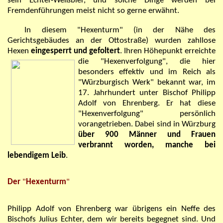
sein Echter-Weißbier, und solche Dinge werden bei
Fremdenführungen meist nicht so gerne erwähnt.
In diesem
"
Hexenturm
"
(in der Nähe des
Gerichtsgebäudes an der Ottostraße) wurden zahllose
Hexen
eingesperrt und gefoltert
. Ihren Höhepunkt
erreichte
die
"
Hexenverfolgung
"
, die hier
besonders effektiv und im Reich als
"Würzburgisch Werk" bekannt war, im
17. Jahrhundert unter Bischof Philipp
Adolf von Ehrenberg. Er hat diese
"
Hexenverfolgung
"
persönlich
vorangetrieben. Dabei sind in Würzburg
über 900 Männer und Frauen
verbrannt worden, manche bei
lebendigem Leib
.
Der
"
Hexenturm
"
Philipp Adolf von Ehrenberg war übrigens ein Neffe des
Bischofs Julius Echter, dem wir bereits begegnet sind. Und