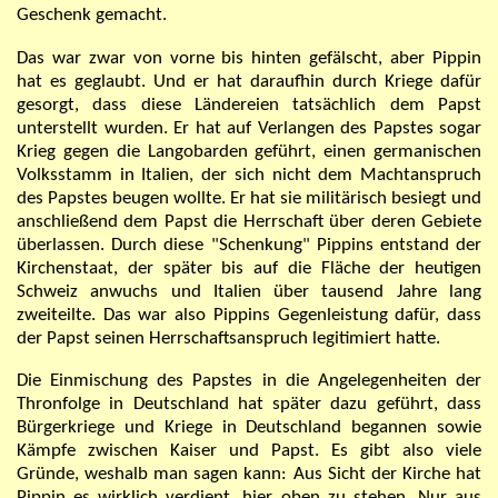
Geschenk gemacht.
Das war zwar von vorne bis hinten gefälscht, aber Pippin
hat es geglaubt. Und er hat daraufhin
durch Kriege
dafür
gesorgt, dass diese Ländereien tatsächlich dem Papst
unterstellt wurden. Er hat auf Verlangen des Papstes sogar
Krieg gegen die Langobarden geführt, einen germanischen
Volksstamm in Italien, der sich nicht dem Machtanspruch
des Papstes beugen wollte. Er hat sie
militärisch
besiegt und
anschließend dem Papst die Herrschaft über deren Gebiete
überlassen. Durch diese "Schenkung" Pippins entstand der
Kirchenstaat, der später bis auf die Fläche der heutigen
Schweiz anwuchs und Italien über tausend Jahre lang
zweiteilte. Das war also Pippins Gegenleistung dafür, dass
der Papst seinen Herrschaftsanspruch legitimiert hatte.
Die Einmischung des Papstes in die Angelegenheiten der
Thronfolge in Deutschland hat später dazu geführt, dass
Bürgerkriege und Kriege in Deutschland begannen sowie
Kämpfe zwischen Kaiser und Papst. Es gibt also viele
Gründe, weshalb man sagen kann: Aus Sicht der Kirche hat
Pippin es wirklich verdient, hier oben zu stehen. Nur aus