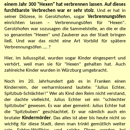
einem Jahr 300
"
Hexen
"
hat verbrennen lassen
.
Auf dieses
furchtbarste Verbrechen
war er sehr stolz
. Und er hat in
seiner Diözese, in Gerolzhofen,
sogar
Verbrennungsöfen
einrichten lassen
–
Verbrennungsöfen für
"
Hexen
"
.
Gerolzhofen war sozusagen die Sammelstelle, an die er die
so genannten
"
Hexen
"
und Zauberer aus der Stadt bringen
ließ.
Und war
das
nicht
eine Art Vorbild für spätere
Verbrennungsöfen …. ?
Hier, im Juliusspital, wurden sogar Kinder eingesperrt und
verhört, weil man sie für
"
Hexen
"
gehalten hat. Auch
zahlreiche Kinder wurden in Würzburg umgebracht.
Noch im 20. Jahrhundert gab es in Franken einen
Kinderreim, de
r verharmlosend
lautete:
"
Julius Echter,
Spitzbub-Schlächter!
"
Wer als Kind den Reim nicht verstand,
der dachte vielleicht, Julius Echter sei ein "schlechter
Spitzbube" gewesen. Es war aber gemeint: Julius Echter hat
die
"
Spitzbuben
"
geschlachtet. Er war
nämlich
auch ein
brutaler
Kindermörder
. Das alles ist aber bis heute nicht so
wichtig für diese Stadt, denn man trinkt gemütlich weiter