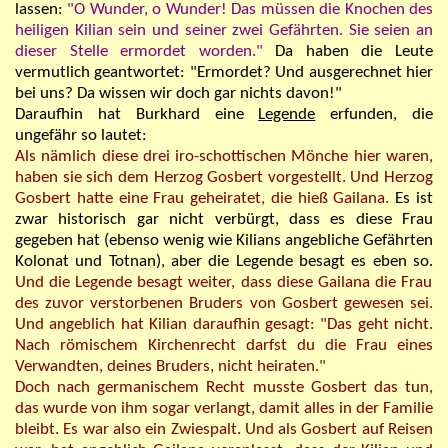
lassen:
"O Wunder, o Wunder! Das müssen die Knochen des
heiligen Kilian sein und seiner zwei Gefährten. Sie seien an
dieser Stelle ermordet worden."
Da haben die Leute
vermutlich geantwortet: "Ermordet? Und ausgerechnet hier
bei
u
ns? Da wissen wir doch gar nichts davon!"
Daraufhin hat Burkhard eine
Legende
erfunden, die
ungefähr so lautet:
Als nämlich diese drei iro-schottischen Mönche hier waren,
haben sie sich dem Herzog Gosbert vorgestellt. Und Herzog
Gosbert hatte eine Frau geheiratet, die hieß Gailana.
Es ist
zwar historisch gar nicht verbürgt, dass es diese Frau
gegeben hat (ebenso wenig wie Kilians angebliche Gefährten
Kolonat und Totnan), aber die Legende besagt es eben so.
Und die Legende besagt weiter, dass diese Gailana die Frau
des zuvor verstorbenen Bruders von Gosbert gewesen sei.
Und angeblich hat Kilian daraufhin gesagt: "Das geht nicht.
Nach römischem Kirchenrecht darfst du die Frau eines
Verwandten, deines Bruders, nicht heiraten."
Doch nach germanischem Recht musste Gosbert das tun,
das wurde von ihm sogar verlangt, damit alles in der Familie
bleibt. Es war also ein Zwiespalt. Und als Gosbert auf Reisen