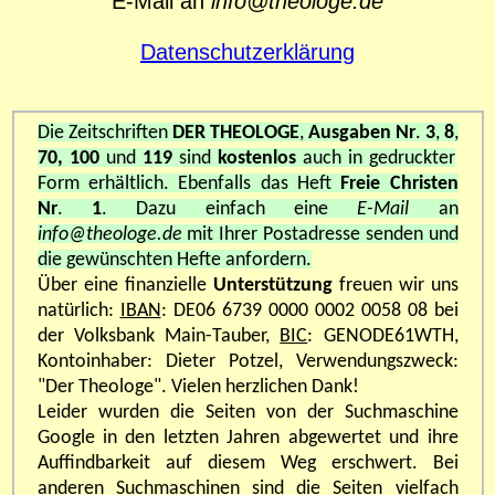
E-Mail an
info@theologe.de
Datenschutzerklärung
Die Zeitschriften
DER THEOLOGE
,
Ausgaben Nr
.
3
,
8
,
70, 100
und
119
sind
kostenlos
auch in gedruckter
Form erhältlich. Ebenfalls das Heft
Freie Christen
Nr
.
1
. Dazu einfach eine
E-Mail
an
info@theologe.de
mit Ihrer Postadresse senden und
die gewünschten Hefte anfordern.
Über eine finanzielle
Unterstützung
freuen wir uns
natürlich:
IBAN
:
DE06 6739 0000 0002 0058 08 bei
der Volksbank Main-Tauber,
BIC
: GENODE61WTH,
Kontoinhaber: Dieter Potzel, Verwendungszweck:
"Der Theologe". Vielen herzlichen Dank!
Leider wurden die Seiten von der Suchmaschine
Google in den letzten Jahren abgewertet und ihre
Auffindbarkeit auf diesem Weg erschwert. Bei
anderen Suchmaschinen sind die Seiten vielfach