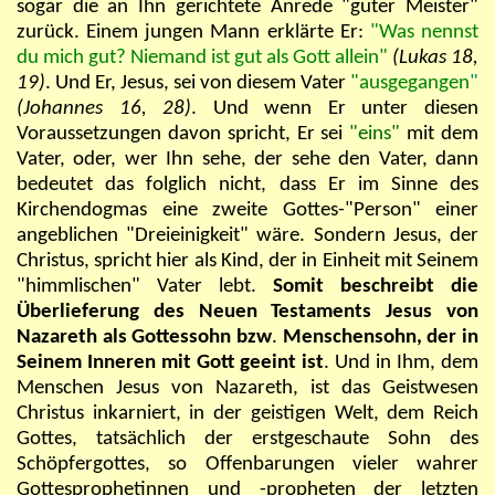
sogar die an Ihn gerichtete Anrede "guter Meister"
zurück. Einem jungen Mann erklärte Er:
"Was nennst
du mich gut? Niemand ist gut als Gott allein"
(Lukas 18,
19)
. Und Er, Jesus, sei von diesem Vater
"ausgegangen
"
(Johannes 16, 28)
. Und wenn Er unter diesen
Voraussetzungen davon spricht, Er sei
"eins"
mit dem
Vater, oder, wer Ihn sehe, der sehe den Vater, dann
bedeutet das folglich nicht, dass Er im Sinne des
Kirchendogmas eine zweite Gottes-"Person" einer
angeblichen "Dreieinigkeit" wäre. Sondern Jesus, der
Christus, spricht hier als Kind, der in Einheit mit Seinem
"himmlischen" Vater lebt.
Somit beschreibt die
Überlieferung des Neuen Testaments Jesus von
Nazareth als Gottessohn bzw
.
Menschensohn, der in
Seinem Inneren mit Gott geeint ist
. Und in Ihm, dem
Menschen Jesus von Nazareth, ist das Geistwesen
Christus inkarniert, in der geistigen Welt, dem Reich
Gottes, tatsächlich der erstgeschaute Sohn des
Schöpfergottes, so Offenbarungen vieler wahrer
Gottesprophetinnen und -propheten der letzten