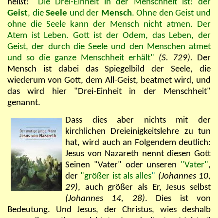
heißt:
"Die Drei-Einheit in der Menschheit ist: der
Geist
, die
Seele
und der
Mensch
. Ohne den Geist und
ohne die Seele kann der Mensch nicht atmen. Der
Atem ist Leben. Gott ist der Odem, das Leben, der
Geist, der durch die Seele und den Menschen atmet
und so die ganze Menschheit erhält"
(S. 729).
Der
Mensch ist dabei das Spiegelbild der Seele, die
wiederum von Gott, dem All-Geist, beatmet wird, und
das wird hier "Drei-Einheit in der Menschheit"
genannt.
Dass dies aber nichts mit der
kirchlichen Dreieinigkeitslehre zu tun
hat, wird auch an Folgendem deutlich:
Jesus von Nazareth nennt diesen Gott
Seinen "Vater" oder unseren
"Vater"
,
der
"größer ist als alles
"
(Johannes 10,
29)
, auch größer als Er, Jesus selbst
(Johannes 14,
28)
. Dies ist von
Bedeutung. Und J
esus, der Christus, wies deshalb