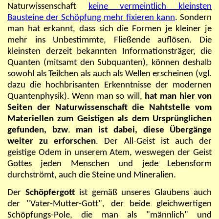
Naturwissenschaft
keine vermeintlich kleinsten
Bausteine der Schöpfung mehr fixieren kann
. Sondern
man hat erkannt, dass sich die Formen je kleiner je
mehr ins Unbestimmte, Fließende auflösen. Die
kleinsten derzeit bekannten Informationsträger, die
Quanten (mitsamt den Subquanten), können deshalb
sowohl als Teilchen als auch als Wellen erscheinen (vgl.
dazu die hochbrisanten Erkenntnisse der modernen
Quantenphysik). Wenn man so will,
hat man hier von
Seiten der Naturwissenschaft die Nahtstelle vom
Materiellen zum Geistigen als dem Ursprünglichen
gefunden, bzw
.
man ist dabei, diese Übergänge
weiter zu erforschen
. Der All-Geist ist auch der
geistige Odem in unserem Atem, weswegen der Geist
Gottes jeden Menschen und jede Lebensform
durchströmt, auch die Steine und Mineralien.
Der
Schöpfergott
ist gemäß unseres Glaubens auch
der "Vater-Mutter-Gott", der beide gleichwertigen
Schöpfungs-Pole, die man als "männlich" und