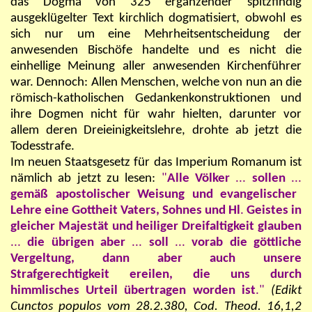
das Dogma von 325 ergänzender spitzfindig
ausgeklügelter Text kirchlich dogmatisiert, obwohl es
sich nur um eine Mehrheitsentscheidung der
anwesenden Bischöfe handelte und es nicht die
einhellige Meinung aller anwesenden Kirchenführer
war. Dennoch: Allen Menschen, welche von nun an die
römisch-katholischen Gedankenkonstruktionen und
ihre Dogmen nicht für wahr hielten, darunter vor
allem deren Dreieinigkeitslehre, drohte ab jetzt die
Todesstrafe.
Im neuen Staatsgesetz für das Imperium Romanum ist
nämlich ab jetzt zu lesen:
"
Alle Völker
...
sollen
...
gemäß apostolischer Weisung und evangelischer
Lehre eine Gottheit Vaters, Sohnes und Hl
.
Geistes in
gleicher Majestät und heiliger Dreifaltigkeit glauben
...
die übrigen aber
...
soll
...
vorab die göttliche
Vergeltung, dann aber auch unsere
Strafgerechtigkeit ereilen, die uns durch
himmlisches Urteil übertragen worden ist
."
(Edikt
Cunctos populos vom 28.2.380, Cod. Theod. 16,1,2