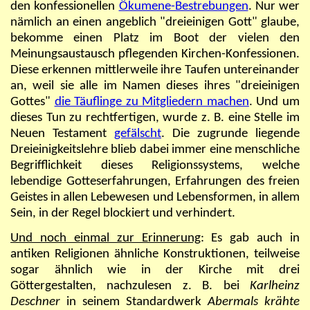
den konfessionellen
Ökumene-Bestrebungen
. Nur wer
nämlich an einen angeblich "dreieinigen Gott" glaube,
bekomme einen Platz im Boot der vielen den
Meinungsaustausch pflegenden Kirchen-Konfessionen.
Diese erkennen mittlerweile ihre Taufen untereinander
an, weil sie alle im Namen dieses ihres "dreieinigen
Gottes"
die Täuflinge zu Mitgliedern machen
.
Und um
dieses Tun zu rechtfertigen, wurde z. B. eine Stelle im
Neuen Testament
gefälscht
. Die zugrunde liegende
Dreieinigkeitslehre
blieb dabei immer eine menschliche
Begrifflichkeit dieses Religionssystems, welche
lebendige Gotteserfahrungen, Erfahrungen des freien
Geistes in allen Lebewesen und Lebensformen, in allem
Sein, in der Regel blockiert und verhindert.
Und noch einmal zur Erinnerung
: Es gab auch in
antiken Religionen ähnliche Konstruktionen, teilweise
sogar ähnlich wie in der Kirche mit drei
Göttergestalten, nachzulesen z. B. bei
Karlheinz
Deschner
in seinem Standardwerk
Abermals krähte