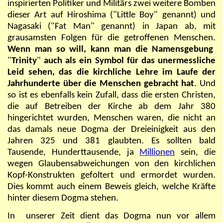
inspirierten Politiker und Militärs zwei weitere Bomben
dieser Art auf Hiroshima ("Little Boy" genannt) und
Nagasaki ("Fat Man" genannt) in Japan ab, mit
grausamsten Folgen für die getroffenen Menschen.
Wenn man so will, kann man die Namensgebung
"
Trinity
"
auch als ein Symbol für das unermessliche
Leid sehen, das die kirchliche Lehre im Laufe der
Jahrhunderte über die Menschen gebracht hat
. Und
so ist es ebenfalls kein Zufall, dass die ersten Christen,
die auf Betreiben der Kirche ab dem Jahr 380
hingerichtet wurden, Menschen waren, die nicht an
das damals neue Dogma der Dreieinigkeit aus den
Jahren 325 und 381 glaubten. Es sollten bald
Tausende, Hunderttausende, ja
Millionen
sein, die
wegen Glaubensabweichungen von den kirchlichen
Kopf-Konstrukten gefoltert und ermordet wurden.
Dies kommt auch einem Beweis gleich, welche Kräfte
hinter diesem Dogma stehen.
In unserer Zeit dient das Dogma nun vor allem