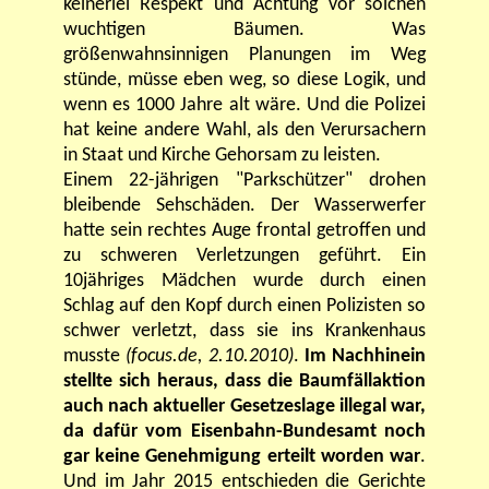
keinerlei Respekt und Achtung vor solchen
wuchtigen Bäumen. Was
größenwahnsinnigen Planungen im Weg
stünde, müsse eben weg, so diese Logik, und
wenn es 1000 Jahre alt wäre. Und die Polizei
hat keine andere Wahl, als den Verursachern
in Staat und Kirche Gehorsam zu leisten.
Einem 22-jährigen "Parkschützer" drohen
bleibende Sehschäden. Der Wasserwerfer
hatte sein rechtes Auge frontal getroffen und
zu schweren Verletzungen geführt. Ein
10jähriges Mädchen wurde durch einen
Schlag auf den Kopf durch einen Polizisten so
schwer verletzt, dass sie ins Krankenhaus
musste
(focus.de, 2.10.2010)
.
Im Nachhinein
stellte sich heraus, dass die Baumfällaktion
auch nach aktueller Gesetzeslage illegal war,
da dafür vom Eisenbahn-Bundesamt noch
gar keine Genehmigung erteilt worden war
.
Und im Jahr 2015 entschieden die Gerichte