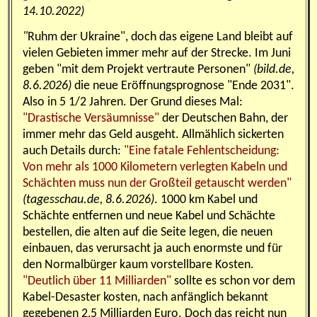
14.10.2022)
"
Ruhm der Ukraine", doch das eigene Land bleibt auf
vielen Gebieten immer mehr auf der Strecke. Im Juni
geben "
mit dem Projekt vertraute Personen
"
(bild.de,
8.6.2026)
die neue Eröffnungsprognose "Ende 2031".
Also in 5 1/2 Jahren. Der Grund dieses Mal:
"Drastische Versäumnisse"
der Deutschen Bahn, der
immer mehr das Geld ausgeht. Allmählich sickerten
auch Details durch:
"E
ine fatale Fehlentscheidung:
Von mehr als 1000 Kilometern verlegten Kabeln und
Schächten muss nun der Großteil getauscht werden
"
(tagesschau.de, 8.6.2026)
. 1000 km Kabel und
Schächte entfernen und neue Kabel und Schächte
bestellen, die alten auf die Seite legen, die neuen
einbauen, das verursacht ja auch enormste und für
den Normalbürger kaum vorstellbare Kosten.
"Deutlich über 11 Milliarden"
sollte es schon vor dem
Kabel-Desaster kosten, nach anfänglich bekannt
gegebenen 2,5 Milliarden Euro. Doch das reicht nun