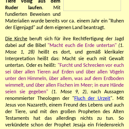
Tiere völlig aus dem
Ruder laufen
.
Mit
fundierten Beweisen und
Materialien wurde bereits vor ca. einem Jahr ein "Ruhen
der Eigenjagd" auf dem eigenen Land beantragt.
Die Kirche
beruft sich für ihre Rechtfertigung der Jagd
dabei auf die Bibel
"Macht euch die Erde untertan"
(1.
Mose 1, 28)
heißt es dort
, und gemäß klerikaler
Interpretation heißt das: Macht sie euch mit Gewalt
untertan.
Oder es heißt
:
"Furcht und Schrecken vor euch
sei über allen Tieren auf Erden und über allen Vögeln
unter den Himmeln, über allem, was auf dem Erdboden
wimmelt, und über allen Fischen im Meer; in eure Hände
seien sie gegeben"
(1. Mose 9, 2)
, nach Aussagen
renommierter Theologen der "
Fluch der Urzeit
". Mit
Jesus von Nazareth, einem Freund des Lebens und auch
der Tiere, und mit den großen Propheten des Alten
Testaments hat das allerdings nichts zu tun. So
verkündete schon der Prophet Jesaja ein Friedensreich