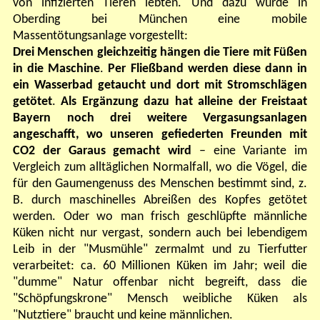
von infizierten Tieren lebten. Und dazu wurde in
Oberding bei München eine mobile
Massentötungsanlage vorgestellt:
Drei Menschen gleichzeitig hängen die Tiere mit Füßen
in die Maschine
.
Per Fließband werden diese dann in
ein Wasserbad getaucht und dort mit Stromschlägen
getötet
.
Als Ergänzung dazu hat alleine der Freistaat
Bayern noch drei weitere Vergasungsanlagen
angeschafft, wo unseren gefiederten Freunden mit
CO2 der Garaus gemacht wird
– eine Variante
im
Vergleich zum alltäglichen Normalfall, wo die Vögel, die
für den Gaumengenuss des Menschen bestimmt sind, z.
B. durch maschinelles Abreißen des Kopfes getötet
werden. Oder wo man frisch geschlüpfte männliche
Küken nicht nur vergast, sondern auch bei lebendigem
Leib in der "Musmühle" zermalmt und zu Tierfutter
verarbeitet: ca. 60 Millionen Küken im Jahr; weil die
"dumme" Natur offenbar nicht begreift, dass die
"Schöpfungskrone" Mensch weibliche Küken als
"Nutztiere" braucht und keine männlichen.