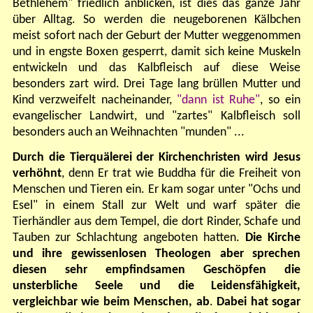
Bethlehem" friedlich anblicken, ist dies das ganze Jahr
über Alltag. So werden die neugeborenen Kälbchen
meist sofort nach der Geburt der Mutter weggenommen
und in engste Boxen gesperrt, damit sich keine Muskeln
entwickeln und das Kalbfleisch auf diese Weise
besonders zart wird. Drei Tage lang brüllen Mutter und
Kind verzweifelt nacheinander,
"dann ist Ruhe"
, so ein
evangelischer Landwirt, und "zartes" Kalbfleisch
soll
besonders auch an Weihnachten
"munden"
...
Durch die Tierquälerei der Kirchenchristen wird Jesus
verhöhnt
, denn Er trat wie Buddha für die Freiheit von
Menschen und Tieren ein. Er kam sogar unter "Ochs und
Esel" in einem Stall zur Welt und warf später die
Tierhändler aus dem Tempel, die dort Rinder, Schafe und
Tauben zur Schlachtung angeboten hatten.
Die Kirche
und ihre gewissenlosen Theologen aber sprechen
diesen sehr empfindsamen Geschöpfen die
unsterbliche Seele und die Leidensfähigkeit,
vergleichbar wie beim Menschen, ab
.
Dabei hat sogar