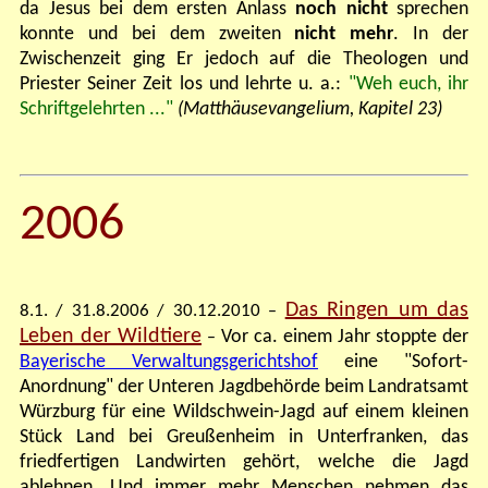
da Jesus bei dem ersten Anlass
noch nicht
sprechen
konnte und bei dem zweiten
nicht mehr
. In der
Zwischenzeit ging
E
r jedoch auf die Theologen und
Priester
S
einer Zeit los und lehrte u. a.:
"Weh euch, ihr
Schriftgelehrten ..."
(Matthäusevangelium, Kapitel 23)
2006
Das Ringen um das
8.1. / 31.8.2006 / 30.12.2010
–
Leben der Wildtiere
Vor ca. einem Jahr stoppte der
–
Bayerische Verwaltungsgerichtshof
eine "Sofort
-
Anordnung" der Unteren Jagdbehörde beim Landratsamt
Würzburg für eine Wildschwein-Jagd auf einem kleinen
Stück Land bei Greußenheim in Unterfranken, das
friedfertigen Landwirten gehört, welche die Jagd
ablehnen. Und immer mehr Menschen nehmen das