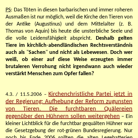
PS
: Das Töten in diesen barbarischen und immer roheren
Ausmaßen ist nur möglich, weil die Kirche den Tieren von
der Antike (Augustinus) und dem Mittelalter (z. B.
Thomas von Aquin) bis heute die unsterbliche Seele und
die volle Leidensfähigkeit abspricht.
Deshalb gelten
Tiere im kirchlich
-
abendländischen Rechtsverständnis
auch als
"
Sachen
"
und nicht als Lebewesen
.
Doch wer
weiß, ob
einer auf diese Weise erzeugten
immer
brutaleren Verrohung nicht
irgendwann
auch wieder
verstärkt Menschen zum Opfer fallen?
Kirchenchristliche Partei jetzt in
4.3. / 11.5.2006
–
der Regierung: Aufhebung der Reform zugunsten
von Tieren. Die furchtbaren Quälereien
gegenüber den Hühnern sollen weitergehen
– Ein
kleiner Lichtblick für die furchtbar gequälten Hühner war
die Gesetzgebung der rot-grünen Bundesregierung. Nur
noch bis Ende 2006 sollten die alten Legebatterien