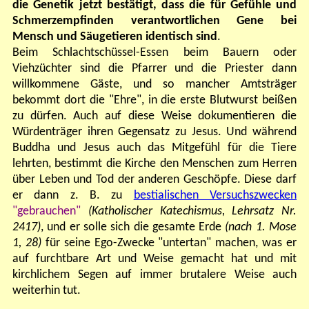
die Genetik jetzt bestätigt, dass die für Gefühle und
Schmerzempfinden verantwortlichen Gene bei
Mensch und Säugetieren identisch sind
.
Beim Schlachtschüssel-Essen beim Bauern oder
Viehzüchter sind die Pfarrer und die Priester dann
willkommene Gäste, und so mancher Amtsträger
bekommt dort die "Ehre", in die erste Blutwurst beißen
zu dürfen. Auch auf diese Weise dokumentieren die
Würdenträger ihren Gegensatz zu Jesus. Und während
Buddha und Jesus auch das Mitgefühl für die Tiere
lehrten, bestimmt die Kirche den Menschen zum Herren
über Leben und Tod der anderen Geschöpfe. Diese darf
er dann z. B. zu
bestialischen Versuchszwecken
"gebrauchen"
(Katholischer Katechismus, Lehrsatz Nr.
2417)
,
und er solle sich die gesamte Erde
(nach 1. Mose
1, 28)
für seine Ego-Zwecke "untertan" machen, was er
auf furchtbare Art und Weise gemacht hat und mit
kirchlichem Segen auf immer brutalere Weise auch
weiterhin tut.