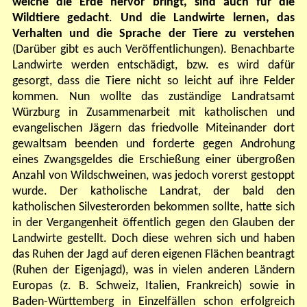
welche die Erde hervor bringt, sind auch für die
Wildtiere gedacht
.
Und die Landwirte lernen, das
Verhalten und die Sprache der Tiere zu verstehen
(Darüber gibt es auch Veröffentlichungen). Benachbarte
Landwirte werden entschädigt
,
bzw. es wird dafür
gesorgt, dass die Tiere nicht so leicht auf ihre Felder
kommen. Nun wollte das zuständige Landratsamt
Würzburg i
n Zusammenarbeit
mit katholischen und
evangelischen Jägern das friedvolle Miteinander dort
gewaltsam beenden und forderte gegen Androhung
eines Zwangsgeldes die Erschießung einer
über
großen
Anzahl von Wildschweinen
, was jedoch vorerst gestoppt
wurde
. Der katholische Landrat
, der bald den
katholischen Silvesterorden bekommen sollte,
hatte sich
in der Vergangenheit öffentlich gegen den Glauben der
Landwirte gestellt. Doch diese wehren sich und haben
das Ruhen der Jagd auf deren eigenen Flächen beantragt
(Ruhen der Eigenjagd), was in vielen anderen Ländern
Europas (z. B. Schweiz, Italien, Frankreich) sowie in
Baden-Württemberg in Einzelfällen schon erfolgreich