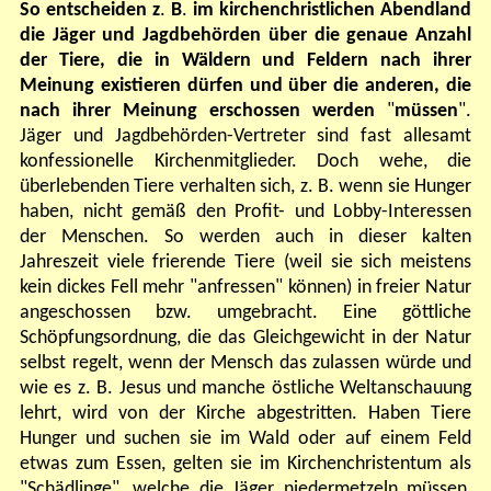
So entscheiden z
.
B
.
im kirchenchristlichen Abendland
die Jäger und Jagdbehörden über die genaue Anzahl
der Tiere, die in Wäldern und Feldern nach ihrer
Meinung existieren dürfen und über die anderen, die
nach ihrer Meinung erschossen werden
"
müssen
".
Jäger und Jagdbehörden-Vertreter sind fast allesamt
konfessionelle Kirchenmitglieder. Doch wehe, die
überlebenden Tiere verhalten sich, z. B. wenn sie Hunger
haben, nicht gemäß den Profit- und Lobby-Interessen
der Menschen. So werden auch in dieser kalten
Jahreszeit viele frierende Tiere (weil sie sich meistens
kein dickes Fell mehr "anfressen" können) in freier Natur
angeschossen bzw. umgebracht. Eine göttliche
Schöpfungsordnung, die das Gleichgewicht in der Natur
selbst regelt, wenn der Mensch das zulassen würde und
wie es z. B. Jesus und manche östliche Weltanschauung
lehrt, wird von der Kirche abgestritten. Haben Tiere
Hunger und suchen sie im Wald oder auf einem Feld
etwas zum Essen, gelten sie im Kirchenchristentum als
"Schädlinge", welche die Jäger niedermetzeln müssen,