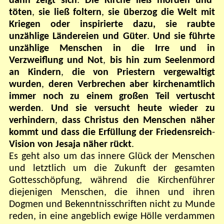
dann zeigt sich
:
Die Kirche ließ morden und
töten
,
sie ließ foltern
,
sie überzog die Welt mit
Kriegen oder inspirierte dazu, sie raubte
unzählige Ländereien und Güter
.
Und sie führte
unzählige Menschen in die Irre und in
Verzweiflung und Not
,
bis hin zum Seelenmord
an Kindern
,
die von Priestern vergewaltigt
wurden
,
deren Verbrechen aber kirchenamtlich
immer noch zu einem großen Teil vertuscht
werden
.
Und sie versucht heute wieder zu
verhindern
,
dass Christus den Menschen näher
kommt und dass die Erfüllung der Friedensreich
-
Vision von Jesaja näher rückt
.
Es geht also um das innere Glück der Menschen
und letztlich um die Zukunft der gesamten
Gottesschöpfung, während die Kirchenführer
diejenigen Menschen, die ihnen und ihren
Dogmen und Bekenntnisschriften nicht zu Munde
reden, in eine angeblich ewige Hölle verdammen