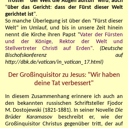
"
Tröster
" "
der Welt die Augen auftun
"
wird
;
auch
"
über das Gericht
:
dass der Fürst dieser Welt
gerichtet ist
".
So manche Überlegung ist über den "Fürst dieser
Welt" im Umlauf, und bis in unsere Zeit hinein
nennt die Kirche ihren Papst "
Vater der Fürsten
und der Könige, Rektor der Welt und
Stellvertreter Christi auf Erden"
.
(Deutsche
Bischofskonferenz auf
http://dbk.de/vatican/in_vatican_17.html)
Der Großinquisitor zu Jesus: "Wir haben
deine Tat verbessert"
In diesem Zusammenhang erinnere ich auch an
den bekannten russischen Schriftsteller Fjodor
M. Dostojewski (1821-1881). In seiner Novelle
Die
Brüder Karamasov
beschreibt er, wie der
Großinquisitor Christus gegenüber tritt, der auf