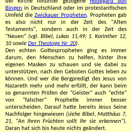
der Kirche hinunter gezogene
Hildegard von
Bingen
in Deutschland oder im protestantischen
Umfeld die
Zwickauer Propheten
. Propheten gab
es also nicht nur in der Zeit des "Alten
Testaments", sondern auch in der Zeit des
"Neuen"
(vgl. Bibel, Lukas 11,49; 1. Korinther 12,
10 sowie
Der Theologe Nr. 20
)
.
Den echten Gottespropheten ging es immer
darum, den Menschen zu helfen, hinter ihre
eigenen Masken zu schauen und sie dabei zu
unterstützen, nach den Geboten Gottes leben zu
können. Und wer die Bergpredigt des Jesus von
Nazareth mehr und mehr erfüllt, der kann beim
so genannten Prüfen der "Geister" auch "echte"
von "falscher" Prophetie immer besser
unterscheiden. Darauf hatte bereits Jesus Seine
Nachfolger hingewiesen
(siehe Bibel, Matthäus 7,
21, "An ihren Früchten sollt ihr sie erkennen")
.
Daran hat sich bis heute nichts geändert.