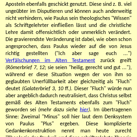
Aposteln ebenfalls geschickt genutzt. Diese sind z. B. viel
ungeübter im Disputieren und können auch anderweitig
nicht verhindern, wie Paulus sein theologisches "Wissen"
als Schriftgelehrter einfließen lässt und die christliche
Lehre damit offensichtlich oder unmerklich verändert.
Die gravierendste Veränderung ist dabei, wie oben schon
angesprochen, dass Paulus wieder auf die von Jesus
richtig gestellten ("Ich aber sage euch ...")
Verfälschungen im Alten Testament
zurück greift
(Römerbrief 7, 12;
sie seien
"heilig, gerecht und gut ..."
)
,
während er diese Situation wegen der von ihm so
geglaubten Unerfüllbarkeit aber gleichzeitig als "Fluch"
deutet
(Galaterbrief 3, 10 ff.)
. Dieser "Fluch" würde nun
aber angeblich dadurch neutralisiert, dass Christus selbst
gemäß des Alten Testaments ebenfalls zum "Fluch"
geworden sei
(mehr dazu siehe
hier
)
. Im übertragenen
Sinne: Zweimal "Minus" soll hier laut dem Denksystem
von Paulus "Plus" ergeben. Diese komplizierte
Gedankenkonstruktion nennt man heute zurecht