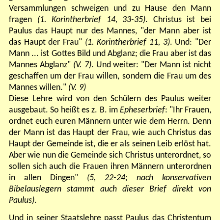
Versammlungen schweigen und zu Hause den Mann
fragen
(1. Korintherbrief 14, 33-35)
. Christus ist bei
Paulus das Haupt nur des Mannes, "der Mann aber ist
das Haupt der Frau"
(1. Korintherbrief 11, 3)
. Und: "Der
Mann ... ist Gottes Bild und Abglanz; die Frau aber ist das
Mannes Abglanz"
(V. 7)
. Und weiter: "Der Mann ist nicht
geschaffen um der Frau willen, sondern die Frau um des
Mannes willen."
(V. 9)
Diese Lehre wird von den Schülern des Paulus weiter
ausgebaut. So heißt es z. B. im
Epheserbrief
: "Ihr Frauen,
ordnet euch euren Männern unter wie dem Herrn. Denn
der Mann ist das Haupt der Frau, wie auch Christus das
Haupt der Gemeinde ist, die er als seinen Leib erlöst hat.
Aber wie nun die Gemeinde sich Christus unterordnet, so
sollen sich auch die Frauen ihren Männern unterordnen
in allen Dingen"
(5, 22-24; nach konservativen
Bibelauslegern stammt auch dieser Brief direkt von
Paulus)
.
Und in seiner Staatslehre passt Paulus das Christentum