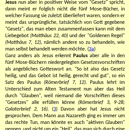
Jesus
nun aber in positiver Weise vom "Gesetz" spricht,
dann meint er folglich nicht die fünf Mose-Bücher, in
welcher Fassung sie zuletzt überliefert waren, sondern er
meint das ursprüngliche, tatsächlich von Gott gegebene
"Gesetz", das man eben zusammenfassen kann mit dem
Liebegebot
(Matthäus 22, 40)
und der "Goldenen Regel"
(Matthäus 7, 12)
, nämlich andere so zu behandeln, wie
man selbst behandelt werden möchte. (
3a
)
Ganz anders als Jesus erkennt
Paulus
aber alle in den
fünf Mose-Büchern niedergelegten Gesetzesvorschriften
als angebliches Gotteswort an. "So ist also das Gesetz
heilig, und das Gebot ist heilig, gerecht und gut", so ein
Satz des Paulus
(Römerbrief 7, 12)
. Paulus lehrt im
Unterschied zum Alten Testament nun aber das Heil
durch "Glauben", weil niemand die Vorschriften dieses
"Gesetzes" alle erfüllen könne
(Römerbrief 3, 9-28;
Galaterbrief 2, 16).
(
3
) Davon aber hat Jesus nicht
gesprochen. Dem Mann aus Nazareth ging es immer um
das rechte Tun, man könnte es auch "aktiven Glauben"
nennen, und nicht um ein "Heil", das man sich durch eine