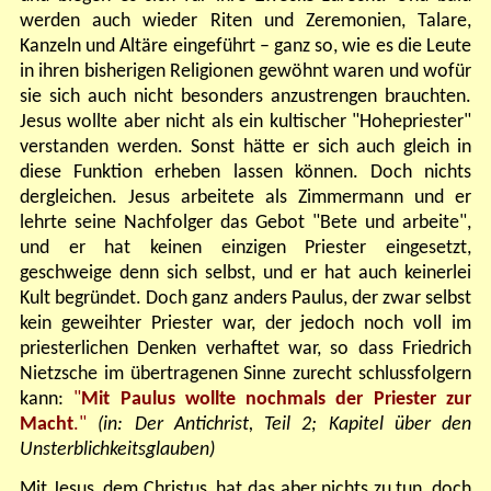
werden auch wieder Riten und Zeremonien, Talare,
Kanzeln und Altäre eingeführt – ganz so, wie es die Leute
in ihren bisherigen Religionen gewöhnt waren und wofür
sie sich auch nicht besonders anzustrengen brauchten.
Jesus wollte aber nicht als ein kultischer "Hohepriester"
verstanden werden. Sonst hätte er sich auch gleich in
diese Funktion erheben lassen können. Doch nichts
dergleichen. Jesus arbeitete als Zimmermann und er
lehrte seine Nachfolger das Gebot "Bete und arbeite",
und er hat keinen einzigen Priester eingesetzt,
geschweige denn sich selbst, und er hat auch keinerlei
Kult begründet. Doch ganz anders Paulus, der zwar selbst
kein geweihter Priester war, der jedoch noch voll im
priesterlichen Denken verhaftet war, so dass Friedrich
Nietzsche im übertragenen Sinne zurecht schlussfolgern
kann:
"
M
it Paulus wollte nochmals der Priester zur
Macht
."
(in: Der Antichrist, Teil 2; Kapitel über den
Unsterblichkeitsglauben)
Mit Jesus, dem Christus, hat das aber nichts zu tun, doch