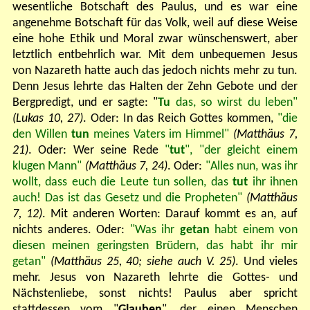
wesentliche Botschaft des Paulus, und es war eine
angenehme Botschaft für das Volk, weil auf diese Weise
eine hohe Ethik und Moral zwar wünschenswert, aber
letztlich entbehrlich war. Mit dem unbequemen Jesus
von Nazareth hatte auch das jedoch nichts mehr zu tun.
Denn Jesus lehrte das Halten der Zehn Gebote und der
Bergpredigt, und er sagte: "
Tu
das, so wirst du leben"
(Lukas 10, 27)
.
Oder: In das Reich Gottes kommen,
"die
den Willen
tun
meines Vaters im Himmel"
(Matthäus 7,
21)
. Oder: Wer seine Rede
"
tut
", "der gleicht einem
klugen Mann"
(Matthäus 7, 24)
. Oder:
"Alles nun, was ihr
wollt, dass euch die Leute tun sollen, das
tut
ihr ihnen
auch! Das ist das Gesetz und die Propheten"
(Matthäus
7, 12)
. Mit anderen Worten: Darauf kommt es an, auf
nichts anderes. Oder:
"Was ihr
getan
habt einem von
diesen meinen geringsten Brüdern, das habt ihr mir
getan"
(Matthäus 25, 40; siehe auch V. 25)
. Und vieles
mehr.
Jesus von Nazareth lehrte die Gottes- und
Nächstenliebe, sonst nichts! Paulus aber spricht
stattdessen vom "
Glauben
", der einen Menschen