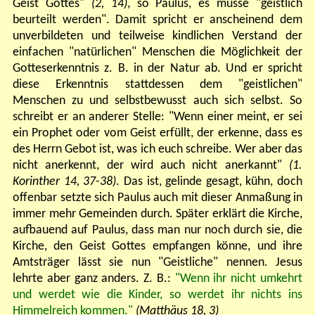
Geist Gottes"
(2, 14)
,
so Paulus, es müsse "geistlich
beurteilt werden". Damit spricht er anscheinend dem
unverbildeten und teilweise kindlichen Verstand der
einfachen "natürlichen" Menschen die Möglichkeit der
Gotteserkenntnis z. B. in der Natur ab. Und er spricht
diese Erkenntnis stattdessen dem "geistlichen"
Menschen zu und selbstbewusst auch sich selbst. So
schreibt er an anderer Stelle: "Wenn einer meint, er sei
ein Prophet oder vom Geist erfüllt, der erkenne, dass es
des Herrn Gebot ist, was ich euch schreibe. Wer aber das
nicht anerkennt, der wird auch nicht anerkannt"
(1.
Korinther 14, 37-38)
. Das ist, gelinde gesagt, kühn, doch
offenbar setzte sich Paulus auch mit dieser Anmaßung in
immer mehr Gemeinden durch. Später erklärt die Kirche,
aufbauend auf Paulus, dass man nur noch durch sie, die
Kirche, den Geist Gottes empfangen könne, und ihre
Amtsträger lässt sie nun "Geistliche" nennen. Jesus
lehrte aber ganz anders. Z. B.:
"Wenn ihr nicht umkehrt
und werdet wie die Kinder, so werdet ihr nichts ins
Himmelreich kommen."
(Matthäus 18, 3)