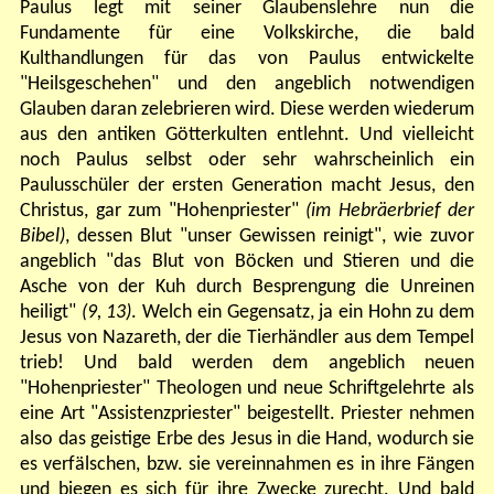
Paulus legt mit seiner Glaubenslehre nun die
Fundamente für eine Volkskirche, die bald
Kulthandlungen für das von Paulus entwickelte
"Heilsgeschehen" und den
angeblich notwendigen
Glauben daran zelebrieren wird. Diese werden wiederum
aus den antiken Götterkulten entlehnt. Und vielleicht
noch Paulus selbst oder sehr wahrscheinlich ein
Paulusschüler der ersten Generation macht Jesus, den
Christus, gar zum "Hohenpriester"
(im Hebräerbrief der
Bibel)
, dessen Blut "unser Gewissen reinigt", wie zuvor
angeblich "das Blut von Böcken und Stieren und die
Asche von der Kuh durch Besprengung die Unreinen
heiligt"
(9, 13)
. Welch ein Gegensatz, ja ein Hohn zu dem
Jesus von Nazareth, der die Tierhändler aus dem Tempel
trieb! Und bald werden dem angeblich neuen
"Hohenpriester" Theologen und neue Schriftgelehrte als
eine Art "Assistenzpriester" beigestellt. Priester nehmen
also das geistige Erbe des Jesus in die Hand, wodurch sie
es verfälschen, bzw. sie vereinnahmen es in ihre Fängen
und biegen es sich für ihre Zwecke zurecht. Und bald