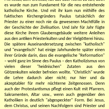
es wurde nun zum Fundament für die neu entstehende
katholische Kirche. Und mit ihr kam nun mithilfe des
faktischen Kirchengründers Paulus tatsächlich der
Priester zu einer noch nie da gewesenen Machtfülle in
der Geschichte der Zivilisation. Und Jahr für Jahr fügte
diese Kirche ihrem Glaubensgebäude weitere Anleihen
aus den antiken Priesterkulten und der Vielgötterei hinzu.
Die spätere Auseinandersetzung zwischen "katholisch"
und "evangelisch" hat einige Jahrhunderte später einen
ihrer Gründe darin, dass die evangelische "Reformation"
– wohl ganz im Sinne des Paulus – den Katholizismus von
vielen dieser "heidnischen" Zutaten aus den
Götzenkulten wieder befreien wollte. "Christlich" wurde
die Lehre dadurch aber nicht; nur hier und da
akzeptabler für mehr nüchterne Zeitgenossen. Denn
auch der Protestantismus pflegt einen Kult mit Pfarrern,
Sakramenten, Altar usw., wenn auch gegenüber den
Katholiken in deutlich "abgespeckter" Form. B
ei Jesus
,
dem Christus,
und seinen Nachfolgern
sind
Priester und