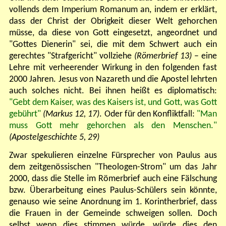
vollends dem Imperium Romanum an, indem er erklärt,
dass der Christ der Obrigkeit dieser Welt gehorchen
müsse, da diese von Gott eingesetzt, angeordnet und
"Gottes Dienerin" sei, die mit dem Schwert auch ein
gerechtes "Strafgericht" vollziehe
(Römerbrief 13)
– eine
Lehre mit verheerender Wirkung in den folgenden fast
2000 Jahren. Jesus von Nazareth und die Apostel lehrten
auch solches nicht. Bei ihnen heißt es diplomatisch:
"Gebt dem Kaiser, was des Kaisers ist, und Gott, was Gott
gebührt"
(Markus 12, 17)
. Oder für den Konfliktfall:
"Man
muss Gott mehr gehorchen als den Menschen."
(Apostelgeschichte 5, 29)
Zwar spekulieren einzelne Fürsprecher von Paulus aus
dem zeitgenössischen "Theologen-Strom" um das Jahr
2000, dass die Stelle im Römerbrief auch eine Fälschung
bzw. Überarbeitung eines Paulus-Schülers sein könnte,
genauso wie seine Anordnung im 1. Korintherbrief, dass
die Frauen in der Gemeinde schweigen sollen. Doch
selbst wenn dies stimmen würde, würde dies den