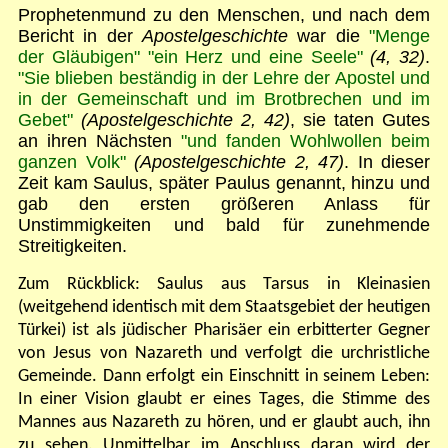
Prophetenmund zu den Menschen, und nach dem
Bericht in der
Apostelgeschichte
war die
"
Menge
der Gläubigen
"
"
ein Herz und eine Seele
"
(4, 32)
.
"
Sie blieben beständig in der Lehre der Apostel und
in der Gemeinschaft und im Brotbrechen und im
Gebet
"
(Apostelgeschichte 2, 42)
,
sie taten Gutes
an ihren Nächsten
"
und fanden Wohlwollen beim
ganzen Volk
"
(Apostelgeschichte 2, 47)
. In dieser
Zeit kam Saulus, später Paulus genannt, hinzu und
gab den ersten größeren Anlass für
Unstimmigkeiten und bald für zunehmende
Streitigkeiten.
Zum Rückblick: Saulus aus Tarsus in Kleinasien
(weitgehend identisch mit dem Staatsgebiet der heutigen
Türkei) ist als jüdischer Pharisäer ein erbitterter Gegner
von Jesus von Nazareth und verfolgt die urchristliche
Gemeinde. Dann erfolgt ein Einschnitt in seinem Leben:
In einer Vision glaubt er eines Tages, die Stimme des
Mannes aus Nazareth zu hören, und er glaubt auch, ihn
zu sehen. Unmittelbar im Anschluss daran wird der