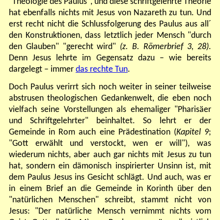
"Theologie des Paulus", und diese schriftgelehrte Theorie
hat ebenfalls nichts mit Jesus von Nazareth zu tun. Und
erst recht nicht die Schlussfolgerung des Paulus aus all´
den Konstruktionen, dass letztlich jeder Mensch "durch
den Glauben" "gerecht wird"
(z. B. Römerbrief 3, 28)
.
Denn Jesus lehrte im Gegensatz dazu – wie bereits
dargelegt – immer
das rechte Tun
.
Doch Paulus verirrt sich noch weiter in seiner teilweise
abstrusen theologischen Gedankenwelt, die eben noch
vielfach seine Vorstellungen als ehemaliger "Pharisäer
und Schriftgelehrter" beinhaltet. So lehrt er der
Gemeinde in Rom auch eine Prädestination (
Kapitel 9
;
"Gott erwählt und verstockt, wen er will"), was
wiederum nichts, aber auch gar nichts mit Jesus zu tun
hat, sondern ein dämonisch inspirierter Unsinn ist, mit
dem Paulus Jesus ins Gesicht schlägt. Und auch, was er
in einem Brief an die Gemeinde in Korinth über den
"natürlichen Menschen" schreibt, stammt nicht von
Jesus: "Der natürliche Mensch vernimmt nichts vom