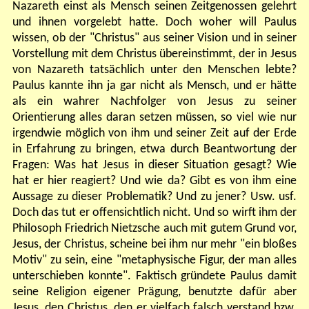
Nazareth einst als Mensch seinen Zeitgenossen gelehrt
und ihnen vorgelebt hatte. Doch woher will Paulus
wissen, ob der "Christus" aus seiner Vision und in seiner
Vorstellung mit dem Christus übereinstimmt, der in Jesus
von Nazareth tatsächlich unter den Menschen lebte?
Paulus kannte ihn ja gar nicht als Mensch, und er hätte
als ein wahrer Nachfolger von Jesus zu seiner
Orientierung alles daran setzen müssen, so viel wie nur
irgendwie möglich von ihm und seiner Zeit auf der Erde
in Erfahrung zu bringen, etwa durch Beantwortung der
Fragen: Was hat Jesus in dieser Situation gesagt? Wie
hat er hier reagiert? Und wie da? Gibt es von ihm eine
Aussage zu dieser Problematik? Und zu jener? Usw. usf.
Doch das tut er offensichtlich nicht. Und so wirft ihm der
Philosoph Friedrich Nietzsche auch mit gutem Grund vor,
Jesus, der Christus, scheine bei ihm nur mehr "ein bloßes
Motiv" zu sein, eine "metaphysische Figur, der man alles
unterschieben konnte". Faktisch gründete Paulus damit
seine Religion eigener Prägung, benutzte dafür aber
Jesus, den Christus, den er vielfach falsch verstand bzw.