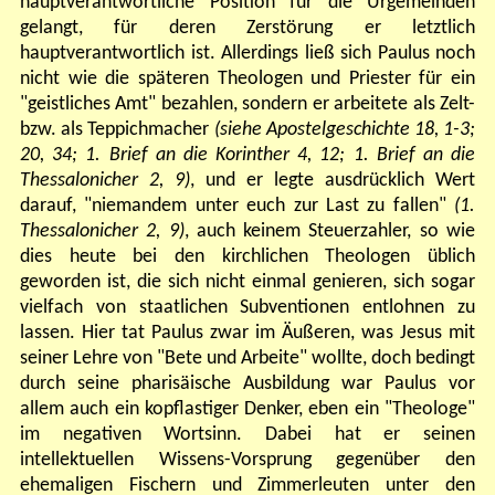
hauptverantwortliche Position für die Urgemeinden
gelangt, für deren Zerstörung er letztlich
hauptverantwortlich ist. Allerdings ließ sich Paulus noch
nicht wie die späteren Theologen und Priester für ein
"geistliches Amt" bezahlen, sondern er arbeitete als Zelt-
bzw. als Teppichmacher
(siehe Apostelgeschichte 18, 1-3;
20, 34; 1. Brief an die Korinther 4, 12; 1. Brief an die
Thessalonicher 2, 9)
, und er legte ausdrücklich Wert
darauf, "niemandem unter euch zur Last zu fallen"
(1.
Thessalonicher 2, 9)
,
auch keinem Steuerzahler, so wie
dies heute bei den kirchlichen Theologen üblich
geworden ist, die sich nicht einmal genieren, sich sogar
vielfach von staatlichen Subventionen entlohnen zu
lassen.
Hier tat Paulus zwar im Äußeren, was Jesus mit
seiner Lehre von "Bete und Arbeite" wollte, doch bedingt
durch seine pharisäische Ausbildung war Paulus vor
allem auch ein kopflastiger Denker, eben ein "Theologe"
im negativen Wortsinn. Dabei hat er seinen
intellektuellen Wissens-Vorsprung gegenüber den
ehemaligen Fischern und Zimmerleuten unter den