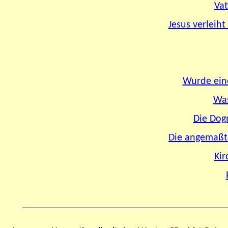
Vat
Jesus verleih
Wurde eine
Was
Die Dog
Die angemaßte
Kir