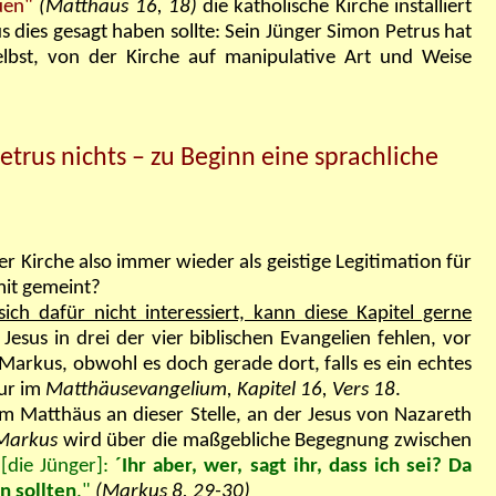
uen"
(Matthäus 16, 18)
die katholische Kirche installiert
s dies gesagt haben sollte: Sein Jünger Simon Petrus hat
elbst, von der Kirche auf manipulative Art und Weise
trus nichts – zu Beginn eine sprachliche
r Kirche also immer wieder als geistige Legitimation für
mit gemeint?
ich dafür nicht interessiert, kann diese Kapitel gerne
esus in drei der vier biblischen Evangelien fehlen, vor
arkus, obwohl es doch gerade dort, falls es ein echtes
nur im
Matthäusevangelium, Kapitel 16, Vers 18
.
m Matthäus an dieser Stelle, an der Jesus von Nazareth
Markus
wird über die maßgebliche Begegnung zwischen
e
[die Jünger]:
´Ihr aber, wer, sagt ihr, dass ich sei? Da
n sollten
."
(Markus 8, 29-30)