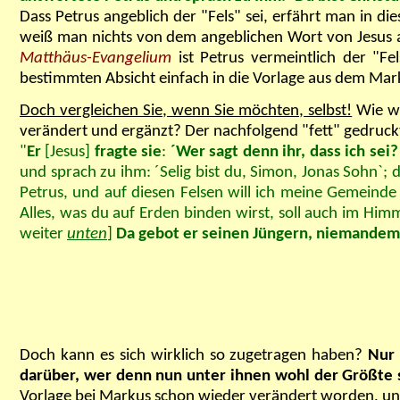
Dass Petrus angeblich der "Fels" sei, erfährt man in d
weiß man nichts von dem angeblichen Wort von Jesus an
Matthäus-Evangelium
ist Petrus vermeintlich der "Fe
bestimmten Absicht einfach in die Vorlage aus dem Ma
Doch vergleichen Sie, wenn Sie möchten, selbst!
Wie wu
verändert und ergänzt? Der nachfolgend "fett" gedruckte
"
Er
[Jesus]
fragte sie
:
´Wer sagt denn ihr, dass ich se
und sprach zu ihm: ´Selig bist du, Simon, Jonas Sohn`; 
Petrus, und auf diesen Felsen will ich meine Gemeinde b
Alles, was du auf Erden binden wirst, soll auch im Himm
weiter
unten
]
Da gebot er seinen Jüngern, niemandem z
Doch kann es sich wirklich so zugetragen haben?
Nur 
darüber, wer denn nun unter ihnen wohl der Größte 
Vorlage bei Markus schon wieder verändert worden, und