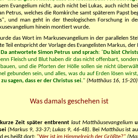
iesem Evangelium nicht, auch nicht bei Lukas, auch nicht b
 Petrus, welches die Romkirche samt späterem Papst begr
ls", und man geht in der theologischen Forschung in de
rkusevangelium hinein montiert wurde.
rde das Wort im Markusevangelium in der parallelen Stel
 Teil entspricht der Vorlage des Evangelisten Markus, der 
i? Da antwortete Simon Petrus und sprach
:
´Du bist Christ
denn Fleisch und Blut haben dir das nicht offenbart, sonde
auen, und die Pforten der Hölle sollen sie nicht überwält
el gebunden sein, und alles, was du auf Erden lösen wirst,
u sagen, dass er der Christus sei
."
(Matthäus 16, 15-20)
Was damals geschehen ist
kurze Zeit später entbrennt
laut Matthäusevangelium
u
sei
(Markus 9, 33-37; Lukas 9, 46-48)
. Bei
Matthäus
ist a
 es heißt dort:
"Wer ist
im Himmelreich
der Größte?"
(Mat