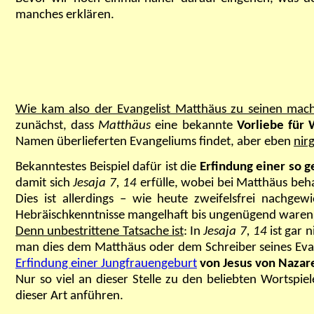
manches erklären.
Wie kam also der Evangelist Matthäus zu seinen mach
zunächst, dass
Matthäus
eine bekannte
Vorliebe für 
Namen überlieferten Evangeliums findet, aber eben
nir
Bekanntestes Beispiel dafür ist die
Erfindung einer so 
damit sich
Jesaja 7, 14
erfülle, wobei bei Matthäus beha
Dies ist allerdings – wie heute zweifelsfrei nachge
Hebräischkenntnisse mangelhaft bis ungenügend waren o
Denn unbestrittene Tatsache ist
: In
Jesaja 7, 14
ist gar 
man dies dem Matthäus oder dem Schreiber seines Ev
Erfindung einer Jungfrauengeburt
von Jesus von Naza
Nur so viel an dieser Stelle zu den beliebten Wortspi
dieser Art anführen.