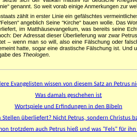
nie" genannt. So weit vorab einige Anmerkungen zur wel
staats zählt in erster Linie ein gefälschtes vermeintlic
elsen" angeblich Seine "Kirche" bauen wolle. Das Wort 
liefert, im Matthäusevangelium, was bereits seine Echt
ch: Der Adressat dieser Überlieferung war zwar Petrus,
tet – wenn man so will, also eine Fälschung oder falsch
gemeint hatte, sogar eine drastische Fälschung ist. Un
sgabe des
Theologen
.
ere Evangelisten wissen von diesem Satz an Petrus ni
Was damals geschehen ist
Wortspiele und Erfindungen in den Bibeln
Stellen überliefert? Nicht Petrus, sondern Christus bz
on trotzdem auch Petrus hieß und was "Fels" für ihn