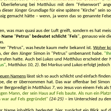
r Überlieferung bei
Matthäus
mit dem "Felsenwort" ange
dieser Jünger Grundlage für eine spätere "Kirche" sein so
üssig gemacht hätte – wenn, ja wenn das so genannte Fe
den, was man quasi aus der Luft greift, sondern es hat mei
he Name
"
Petrus
"
bedeutet schlicht
"
Fels
", genauso wie di
as.
ner "Petrus", was heute kaum mehr bekannt ist.
Woher ko
n, der den Jünger Simon in "Petrus" umbenannt habe.
"Ih
erufen hatte
.
Auch bei
Lukas
und
Matthäus
erscheint der 
us"
, Matthäus 10, 2)
. Bei
Markus
und
Lukas
erfolgt jedoc
 neuen Namens
lässt sich so auch schlicht und einfach find
be, die er übernommen hat. Das war offenbar bei Simon
er Bergpredigt in
Matthäus 7
, wo Jesus von einem Fels als
lugen Mann, der sein Haus auf Fels baute. Als nun ein Pl
s war auf Fels gegründet"
(24-25)
– im Unterschied zu dem
 Name inhaltlich bedeutet, hier zunächst ein Blick auf d