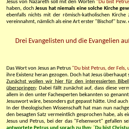
Jesus von Nazareth soll mit den Worten
"Du bist Petru
haben, doch
Jesus hat niemals eine solche Kirche gew
ebenfalls nichts mit der römisch-katholischen Kirch
vereinnahmt, nämlich als eine Art erster "Bischof" bzw.
Drei Evangelisten und die Evangelien au
Das Wort von Jesus an Petrus
"Du bist Petrus, der Fels,
ihre Existenz heran gezogen. Doch hat Jesus überhaupt s
Zunächst wollen wir hier für den interessierten Bibel
überspringen
: Dabei fällt zunächst auf, dass diese ve
allem in den unter Fachexperten bekannten so genannte
Jesuswort wäre, besonders gut gepasst hätte. Und auch 
In der theologischen Wissenschaft hat man nun nachgew
den besagten Satz vermeintlich gesprochen habe, als ein
Jesus und Petrus, bei der das "Felsenwort" gefallen se
antwortete Petrus und sprach zu Ihm
:
´Du bist Christ