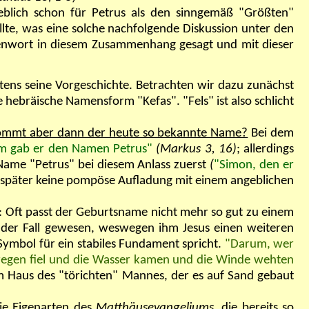
blich schon für Petrus als den sinngemäß "Größten"
llte, was eine solche nachfolgende Diskussion unter den
lsenwort in diesem Zusammenhang gesagt und mit dieser
stens seine Vorgeschichte. Betrachten wir dazu zunächst
e hebräische Namensform "Kefas". "Fels" ist also schlicht
mmt aber dann der heute so bekannte Name?
Bei dem
m gab er den Namen Petrus"
(Markus 3, 16)
; allerdings
Name "Petrus" bei diesem Anlass zuerst
(
"Simon, den er
h später keine pompöse Aufladung mit einem angeblichen
en: Oft passt der Geburtsname nicht mehr so gut zu einem
 der Fall gewesen, weswegen ihm Jesus einen weiteren
 Symbol für ein stabiles Fundament spricht.
"Darum, wer
atzregen fiel und die Wasser kamen und die Winde wehten
 Haus des "törichten" Mannes, der es auf Sand gebaut
ie Eigenarten des
Matthäusevangeliums
, die bereits so