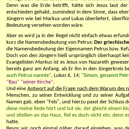
Denn was die Erde betrifft, hätte sich Jesus laut de
entschieden gehabt, zumindest in dem Sinne, dass eben 
Jüngern wie bei Markus und Lukas überliefert, überfl
Bedeutung versehen worden wäre.
Aber es wird ja in der Regel nicht einfach etwas erfun
kurz die Namensbedeutung von Petrus:
Der griechisc
die Namensbedeutung der Eigennamen Petrus bzw. Kef
Doch von den Jüngern hieß ursprünglich überhaupt kei
Evangelisten
Markus
ist es Jesus von Nazareth gewese
bereits ganz am Anfang, als Er ihn in den Jüngerkreis b
auch Petrus nannte"
,
Lukas 6, 14;
"Simon, genannt Petr
"Bau"
"seiner Kirche"
.
Und eine
Antwort auf die Frage nach dem Warum des
Menschen, zu seiner Entwicklung und zu seiner Aufga
Namen gab, eben "Fels", und hierzu passt der Schluss d
diese meine Rede hört und tut sie, der gleicht einem k
und stießen an das Haus, fiel es doch nicht ein; denn e
hatte.
Bevor wir noch einmal näher darauf eingehen, was der