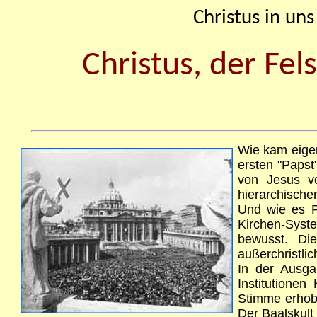
Christus in un
Christus, der Fel
Wie kam eigen
ersten "Papst
von Jesus v
hierarchischen
Und wie es Pe
Kirchen-Syste
bewusst. Die
außerchristli
In der Ausg
Institutionen
Stimme erhobe
Der Baalskult