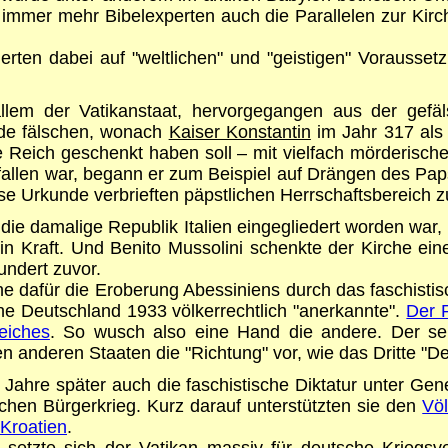
 immer mehr Bibelexperten auch die Parallelen zur Kirc
erten dabei auf "weltlichen" und "geistigen" Vorausse
llem der Vatikanstaat, hervorgegangen aus der gef
nde fälschen, wonach
Kaiser Konstantin
im Jahr 317 als
e Reich geschenkt haben soll – mit vielfach mörderisch
efallen war, begann er zum Beispiel auf Drängen des Pa
e Urkunde verbrieften päpstlichen Herrschaftsbereich zu
ie damalige Republik Italien eingegliedert worden war, 
in Kraft. Und Benito Mussolini schenkte der Kirche e
undert zuvor.
e dafür die Eroberung Abessiniens durch das faschistis
sche Deutschland 1933 völkerrechtlich "anerkannte".
Der R
eiches
. So wusch also eine Hand die andere. Der selb
en anderen Staaten die "Richtung" vor, wie das Dritte "D
 Jahre später auch die faschistische Diktatur unter Ge
hen Bürgerkrieg. Kurz darauf unterstützten sie den
Vö
 Kroatien
.
etzte sich der Vatikan massiv für deutsche Kriegsve