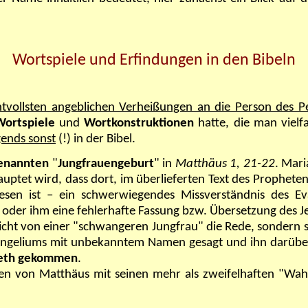
Wortspiele und Erfindungen in den Bibeln
tvollsten angeblichen Verheißungen an die Person des P
Wortspiele
und
Wortkonstruktionen
hatte, die man vielf
gends sonst
(!) in der Bibel.
genannten
"
Jungfrauengeburt
" in
Matthäus 1, 21-22
. Mari
uptet wird, dass dort, im überlieferten Text des Propheten
wiesen ist – ein schwerwiegendes Missverständnis des Ev
der ihm eine fehlerhafte Fassung bzw. Übersetzung des Jes
nicht von einer "schwangeren Jungfrau" die Rede, sondern 
angeliums mit unbekanntem Namen gesagt und ihn darüber
reth gekommen
.
elen von Matthäus mit seinen mehr als zweifelhaften "Wa