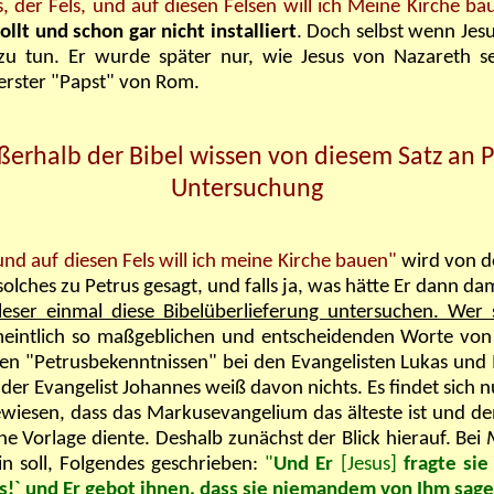
s, der Fels, und auf diesen Felsen will ich Meine Kirche ba
ollt
und schon gar nicht installiert
. Doch selbst wenn Jesu
e zu tun. Er wurde später nur, wie Jesus von Nazareth s
 erster "Papst" von Rom.
ßerhalb der Bibel wissen von diesem Satz an Pe
Untersuchung
 und auf diesen Fels will ich meine Kirche bauen"
wird von de
olches zu Petrus gesagt, und falls ja, was hätte Er dann da
leser einmal diese Bibelüberlieferung untersuchen. Wer s
rmeintlich so maßgeblichen und entscheidenden Worte von J
n "Petrusbekenntnissen" bei den Evangelisten Lukas und M
der Evangelist Johannes weiß davon nichts. Es findet sich 
iesen, dass das Markusevangelium das älteste ist und de
e Vorlage diente. Deshalb zunächst der Blick hierauf. Bei
in soll, Folgendes geschrieben:
"
Und Er
[Jesus]
fragte si
us!` und Er gebot ihnen, dass sie niemandem von Ihm sage