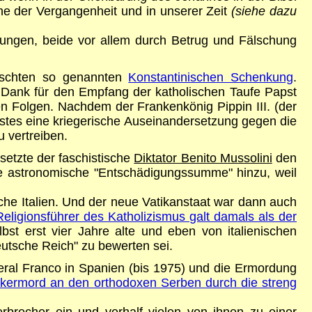
he der Vergangenheit und in unserer Zeit
(siehe dazu
tzungen, beide vor allem durch Betrug und Fälschung
älschten so genannten
Konstantinischen Schenkung
.
 Dank für den Empfang der katholischen Taufe Papst
en Folgen. Nachdem der Frankenkönig Pippin III. (der
pstes eine kriegerische Auseinandersetzung gegen die
 vertreiben.
setzte der faschistische
Diktator Benito Mussolini
den
ine astronomische "Entschädigungssumme" hinzu, weil
che Italien. Und der neue Vatikanstaat war dann auch
eligionsführer des Katholizismus galt damals als der
st erst vier Jahre alte und eben von italienischen
eutsche Reich" zu bewerten sei.
neral Franco in Spanien (bis 1975) und die Ermordung
lkermord an den orthodoxen Serben durch die streng
rbrecher ein und verhalf vielen von ihnen zu einer