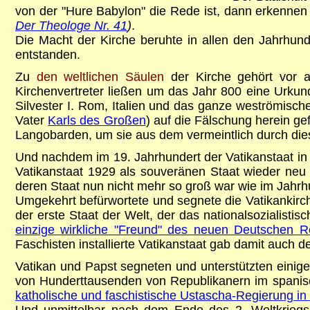
von der "Hure Babylon" die Rede ist, dann erkennen
Der Theologe Nr. 41
)
.
Die Macht der Kirche beruhte in allen den Jahrhund
entstanden.
Zu
den weltlichen Säulen
der Kirche gehört vor a
Kirchenvertreter ließen um das Jahr 800 eine Urku
Silvester I. Rom, Italien und das ganze weströmisch
Vater
Karls des Großen
) auf die Fälschung herein g
Langobarden, um sie aus dem vermeintlich durch dies
Und nachdem im 19. Jahrhundert der Vatikanstaat in d
Vatikanstaat 1929 als souveränen Staat wieder neu 
deren Staat nun nicht mehr so groß war wie im Jahrh
Umgekehrt befürwortete und segnete die Vatikankirch
der erste Staat der Welt, der das nationalsozialisti
einzige wirkliche "Freund" des neuen Deutschen R
Faschisten installierte Vatikanstaat gab damit auch d
Vatikan und Papst segneten und unterstützten einige
von Hunderttausenden von Republikanern im spanisc
katholische und faschistische Ustascha-Regierung in
Und unmittelbar nach dem Ende des 2. Weltkriegs s