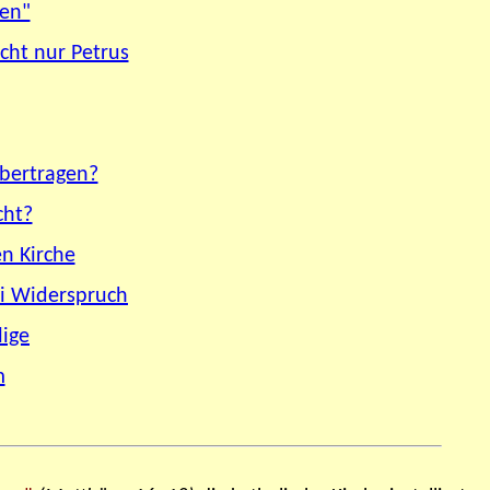
sen"
cht nur Petrus
übertragen?
cht?
n Kirche
ei Widerspruch
lige
m