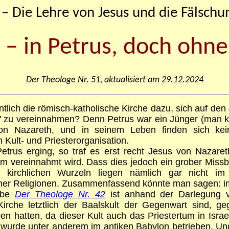
s – Die Lehre von Jesus und die Fälschu
s – in Petrus, doch ohn
Der Theologe Nr. 51, aktualisiert am 29.12.2024
tlich die römisch-katholische Kirche dazu, sich auf den 
" zu vereinnahmen? Denn Petrus war ein Jünger (man kö
on Nazareth, und in seinem Leben finden sich kei
 Kult- und Priesterorganisation.
trus erging, so traf es erst recht Jesus von Nazaret
m vereinnahmt wird. Dass dies jedoch ein grober Missb
 kirchlichen Wurzeln liegen nämlich gar nicht im 
cher Religionen. Zusammenfassend könnte man sagen: im
abe
Der Theologe Nr. 42
ist anhand der Darlegung v
 Kirche letztlich der Baalskult der Gegenwart sind, 
n hatten, da dieser Kult auch das Priestertum in Israel
 wurde unter anderem im antiken Babylon betrieben. U