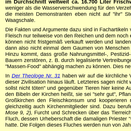
im Durchschnitt weltweit ca. 16.700 Liter Frisc
weniger als die Wasserverschwendung für den Verzehr
die meisten Demonstranten eben nicht auf "ihr" St
Waagschale.
Die Fakten und Argumente dazu sind in Fachartikeln 
Fleisch nur teilweise von den Reichen und dem noch e
können nicht fristgemäß verkauft werden und landen
dann also nicht einmal dem Gaumen von Menschen zugu
Hinzu kommt, dass große Nahrungsmittel-, Pestizid
Bauern zerstören, z. B. durch legalisierte Vertreib
"Massen-Food" abhängig machen zu können. Dies ne
In
Der Theologe Nr. 31
haben wir auf die kirchliche
dieser Zivilisation hinaus läuft. Letzteres sagen nic
sollst nicht töten" und gegenüber Tieren hier kein
den Bibeln der Kirchen heißt, sie sei "sehr gut", Pf
Großkirchen den Fleischkonsum und kooperieren mi
gleichzeitig auch Kirchenmitglieder sind. Dazu beru
Mose 9, 2),
Furcht und Schrecken über das Tierreich
Fluch, dessen Urheberschaft die damaligen Priester
hatte. Die Folgen dieses Fluches werden nun von Jahr