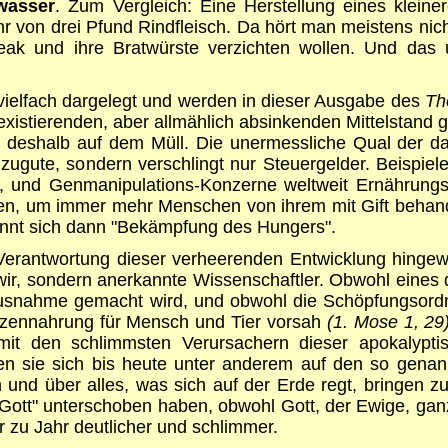
hwasser
. Zum Vergleich: Eine Herstellung eines klein
 von drei Pfund Rindfleisch. Da hört man meistens nic
eak und ihre Bratwürste verzichten wollen. Und das 
vielfach dargelegt und werden in dieser Ausgabe des
Th
xistierenden, aber allmählich absinkenden Mittelstand 
 deshalb auf dem Müll. Die unermessliche Qual der da
te, sondern verschlingt nur Steuergelder. Beispiele d
-, und Genmanipulations-Konzerne weltweit Ernährung
ungen, um immer mehr Menschen von ihrem mit Gift beha
nnt sich dann "Bekämpfung des Hungers".
 Verantwortung dieser verheerenden Entwicklung hingew
ht wir, sondern anerkannte Wissenschaftler. Obwohl eine
e Ausnahme gemacht wird, und obwohl die Schöpfungsord
lanzennahrung für Mensch und Tier vorsah
(1. Mose 1, 29
t den schlimmsten Verursachern dieser apokalyptisc
fen sie sich bis heute unter anderem auf den so genan
 und über alles, was sich auf der Erde regt, bringen z
 "Gott" unterschoben haben, obwohl Gott, der Ewige, ga
 zu Jahr deutlicher und schlimmer.