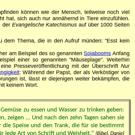
finden können wie der Mensch, teilweise noch viel
cht hat, sich auch nur annähernd in Tiere einzufühlen.
. der
Evangelische Katechismus
auf über 1000 Seiten
zu dem Thema, die in den Aufruf münden: "Esst kein
icher am Beispiel des so genannten
Sojabooms
Anfang
spiel einer so genannten "Mäuseplage". Weiterhin
ne Presseveröffentlichung mit der Überschrift
Nur
ngigkeit
: Während der Papst, der als Verköstiger von
ungen ist, lässt er diejenigen weiter bekämpfen, die
mit keinem Wort.
s Gemüse zu essen und Wasser zu trinken geben:
en, zeigen ... Und nach den zehn Tagen sahen sie
r die Speise und den Trank, die für sie bestimmt
 jede Art von Schrift und Weisheit."
(Bibel, Daniel