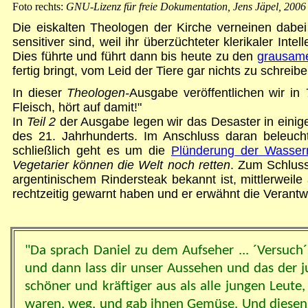
Foto rechts:
GNU-Lizenz für freie Dokumentation, Jens Jäpel, 2006
Die eiskalten Theologen der Kirche verneinen dab
sensitiver sind, weil ihr überzüchteter klerikaler In
Dies führte und führt dann bis heute zu den
grausame
fertig bringt, vom Leid der Tiere gar nichts zu schreibe
In dieser
Theologen-
Ausgabe veröffentlichen wir in
Fleisch, hört auf damit!"
In
Teil 2
der Ausgabe legen wir das Desaster in einige
des 21. Jahrhunderts. Im Anschluss daran beleuc
schließlich geht es um die
Plünderung der Wasser
Vegetarier können die Welt noch retten
. Zum Schlus
argentinischem Rindersteak bekannt ist, mittlerweil
rechtzeitig gewarnt haben und er erwähnt die Verantwo
"Da sprach Daniel zu dem Aufseher ... ´Versuc
und dann lass dir unser Aussehen und das der j
schöner und kräftiger aus als alle jungen Leute
waren, weg, und gab ihnen Gemüse. Und diesen vi