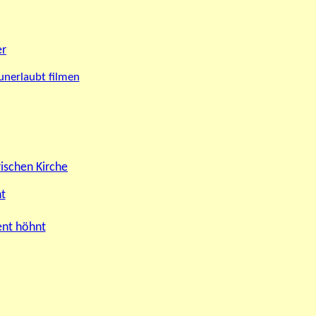
er
 unerlaubt filmen
ischen Kirche
t
ent höhnt