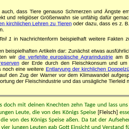
ei auch, dass Tiere genauso Schmerzen und Ängste emp
tellekt und religiöser Größenwahn sie unfähig dafür gema
n kirchlichen Lehren zu Tieren
oder dazu, dass es z. B
n.
Teil 1
in Nachrichtenform beispielhaft weitere Fakten 
n beispielhaften Artikeln dar: Zunächst etwas ausführl
hten wir
die verfehlte europäische Agrarindustrie
am Bei
reserven
der Erde durch den Fleischkonsum und um ei
s noch eine weitere
Entlarvung der kirchlichen Doppelzü
e auf den Zug der Warner vor dem Klimawandel aufgespr
rtung der Fleischindustrie und das unsägliche Tierleid 
h´s doch mit deinen Knechten zehn Tage und lass un
ungen Leute, die von des Königs Speise
[Fleisch]
ess
, die von des Königs Speise aßen. Da tat der Aufsehe
er jungen Leuten gab Gott Einsicht und Verstand für