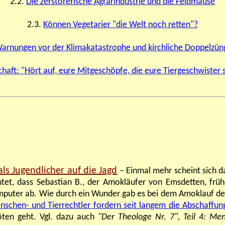
2.2.
Die zerstörerische Agrarindustrie und die Feldmäuse
2.3.
Können Vegetarier "die Welt noch retten"?
arnungen vor der Klimakatastrophe und kirchliche Doppelzüng
chaft:
"Hört auf, eure Mitgeschöpfe, die eure Tiergeschwister s
s Jugendlicher auf die Jagd
– Einmal mehr scheint sich da
tet, dass Sebastian B., der Amokläufer von Emsdetten, fr
mputer ab. Wie durch ein Wunder gab es bei dem Amoklauf des 
schen- und Tierrechtler fordern seit langem die Abschaffun
öten geht. Vgl. dazu auch
"Der Theologe Nr. 7", Teil 4: Men