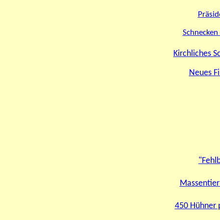
Präsid
Schnecken 
Kirchliches S
Neues Fi
"Fehl
Massentierh
450 Hühner 