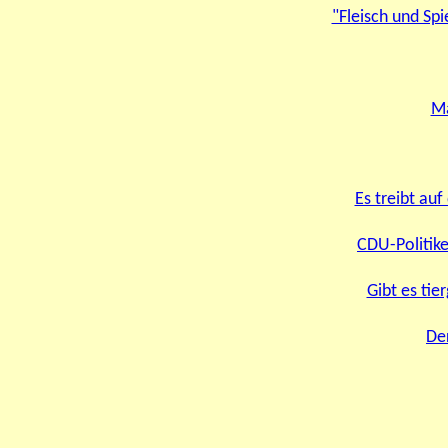
"Fleisch und Spi
Ma
Es treibt au
CDU-Politik
Gibt es tie
De