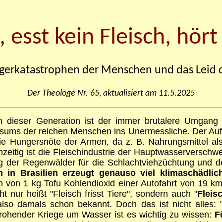
esst kein Fleisch, hört
gerkatastrophen der Menschen und das Leid d
Der Theologe Nr. 65, aktualisiert am 11.5.2025
dieser Generation ist der immer brutalere Umgang 
sums der reichen Menschen ins Unermessliche. Der Aufbau
 die Hungersnöte der Armen, da z. B. Nahrungsmittel als
chzeitig ist die Fleischindustrie der Hauptwasserversch
g der Regenwälder für die Schlachtviehzüchtung und 
 in Brasilien erzeugt genauso viel klimaschädlic
 von 1 kg Tofu Kohlendioxid einer Autofahrt von 19 km.
t nur heißt "Fleisch frisst Tiere", sondern auch "
Fleis
also damals schon bekannt.
Doch das ist nicht alles:
drohender Kriege um Wasser ist es wichtig zu wissen:
F