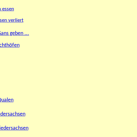
h essen
en verliert
Gans geben ...
achthöfen
Qualen
iedersachsen
iedersachsen