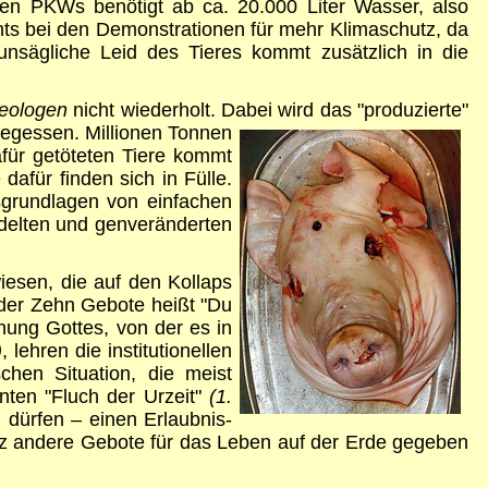
eren PKWs benötigt ab ca. 20.000 Liter Wasser, also
hts bei den Demonstrationen für mehr Klimaschutz, da
unsägliche Leid des Tieres kommt zusätzlich in die
eologen
nicht wiederholt. Dabei wird das "produzierte"
gegessen. Millionen
Tonnen
für getöteten Tiere kommt
afür finden sich in Fülle.
sgrundlagen von einfachen
ndelten und genveränderten
iesen, die auf den Kollaps
s der Zehn Gebote heißt "Du
nung Gottes, von der es in
)
, lehren die institutionellen
hen Situation, die meist
nten "Fluch der Urzeit"
(1.
u dürfen
– einen Erlaubnis-
nz andere Gebote für das Leben auf der Erde gegeben