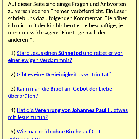
Auf dieser Seite sind einige Fragen und Antworten
zu verschiedenen Themen veröffentlicht. Ein Leser
schrieb uns dazu folgenden Kommentar: "Je näher
ich mich mit der kirchlichen Lehre beschäftige, je
mehr muss ich sagen: ´Eine Lüge nach der
anderen`".
1)
Starb Jesus einen
Sühnetod
und rettet er vor
einer ewigen Verdammnis?
2)
Gibt es eine
Dreieinigkeit
bzw.
Trinität
?
3)
Kann man die
Bibel
am
Gebot der Liebe
überprüfen?
4)
Hat die
Verehrung von Johannes Paul II
.
etwas
mit Jesus zu tun?
5)
Wie mache ich
ohne Kirche
auf Gott