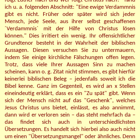
folgt Luther nach und wer folgt Christus nach?" fand
ich u. a. folgenden Abschnitt: "Eine ewige Verdammnis
gibt es nicht. Früher oder später wird sich jeder
Mensch, jede Seele, aus ihrer selbst geschaffenen
´Verdammnis` mit der Hilfe von Christus lösen
können." Dies irritiert ein wenig. Ihr offensichtlicher
Grundtenor besteht in der Wahrheit der biblischen
Aussagen. Diesen versuchen Sie zu untermauern,
indem Sie einige kirchliche Fälschungen offen legen.
Trotz, dass viele Ihrer Aussagen Sinn zu machen
scheinen, kann o. g. Zitat nicht stimmen, es gibt hierfür
keinerlei biblischen Beleg – jedenfalls soweit ich die
Bibel kenne. Ganz im Gegenteil, es wird an x Stellen
eineindeutig erklärt, dass es ein "Zu spät" gibt. Wenn
sich der Mensch nicht auf das "Geschenk", welches
Jesus Christus uns bietet, einlässt, es also annimmt,
dann wird er verloren sein – das steht mehrfach da –
das findet sich auch in unterschiedlichsten
Übersetzungen. Es handelt sich hierbei also auch nicht
um einen "Übersetzungsmangel" oder ähnliches. Denn