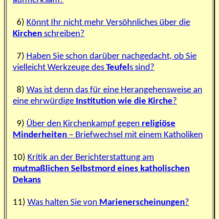
aufmerksam?
6)
Könnt Ihr nicht mehr Versöhnliches über die
Kirchen
schreiben?
7)
Haben Sie schon darüber nachgedacht, ob Sie
vielleicht Werkzeuge des
Teufel
s sind?
8)
Was ist denn das für eine Herangehensweise an
eine ehrwürdige
Institution wie die Kirche
?
9)
Über den Kirchenkampf gegen
religiöse
Minderheiten
– Briefwechsel mit einem Katholiken
10)
Kritik an der Berichterstattung am
mutmaßlichen Selbstmord eines katholischen
Dekans
11)
Was halten Sie von
Marienerscheinungen
?