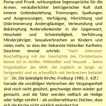
Pomp und Prunk, wirkungslose Segenssprüche für die
Armen, veräußerlichter betrügerischer Kult statt
innerer Gottesbeziehung, Trennungen, Spaltungen
und Ausgrenzungen, Verfolgung, Hinrichtung und
Diskriminierung Andersgläubiger, Verleumdung und
Bekämpfung Andersdenkender in der Gegenwart,
Heuchelei und Scheinheiligkeit, Verführung
Minderjähriger, Sexualverbrechen an Kindern und
vieles mehr, so dass der bekannte Historiker Karlheinz
Deschner einmal schrieb:
"Nach intensiver
Beschäftigung mit der Geschichte des Christentums
kenne ich in Antike, Mittelalter und Neuzeit … keine
Organisation der Welt, die zugleich so lange, so
fortgesetzt und so scheußlich mit Verbrechen belastet
ist."
(in: Die beleidigte Kirche, Freiburg 1986, S. 42f.)
Gerade die unzähligen Verbrechen der Vergangenheit
sind noch nicht gesühnt, geschweige denn wieder gut
gemacht, und die Täter werden vielfach als Heilige
oder Selige verehrt – als unübersehbares Zeichen, dass
sich die Kirche nicht wirklich geändert hat.