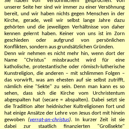
Sie haben von "Versöhnlichem" gesprochen. Von
unserer Seite her sind wir immer zu einer Versöhnung
bereit, und wir haben nichts gegen Menschen in der
Kirche, gerade, weil wir selbst lange Jahre dazu
gehörten und die jeweiligen Verhältnisse von daher
kennen gelernt haben. Keiner von uns ist im Zorn
geschieden oder aufgrund von persönlichen
Konflikten, sondern aus grundsätzlichen Gründen.
Denn wir nehmen es nicht mehr hin, wenn dort der
Name "Christus" missbraucht wird für eine
katholische, protestantische oder römisch-lutherische
Kunstreligion, die anderen – mit schlimmen Folgen –
das vorwirft, was am ehesten auf sie selbst zutrifft,
nämlich eine "Sekte" zu sein. Denn man kann es so
sehen, dass sich die Kirche vom Urchristentum
abgespalten hat (secare = abspalten). Dabei setzt sie
die Tradition alter heidnischer Kultreligionen fort und
hat einige Ansätze der Lehre von Jesus dort mit hinein
gewoben
(
verrat-an-christus
)
. In kurzer Zeit ist sie
dabei zur staatlich finanzierten "Großsekte"